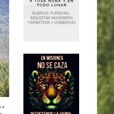
n a
s