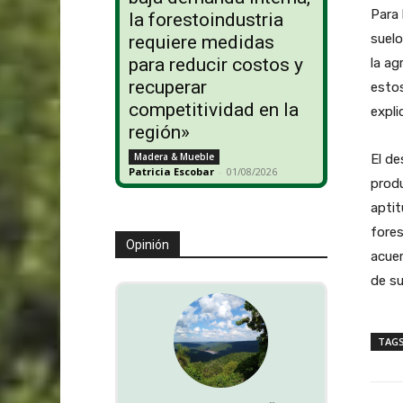
Para 
la forestoindustria
suelo
requiere medidas
para reducir costos y
la ag
recuperar
estos
competitividad en la
expli
región»
Madera & Mueble
El de
Patricia Escobar
-
01/08/2026
produ
aptit
fore
Opinión
acue
de su
TAG