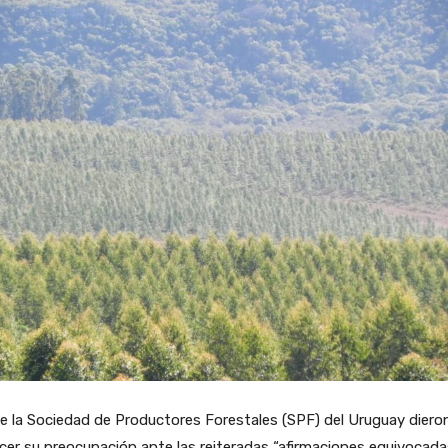
 la Sociedad de Productores Forestales (SPF) del Uruguay diero
er su preocupación ante las reiteradas “afirmaciones equivocada