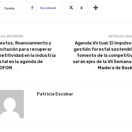
Facebook
X
Cuota
ULO ANTERIOR
ARTÍCULO SIG
estos, financiamiento y
Agenda Virtual: El impulso
citación para recuperar
gestión forestal sostenible
etitividad en la industria
fomento de la competiti
stal en la agenda de
serán ejes de la VII Semana
COFOM
Madera de Bas
Patricia Escobar