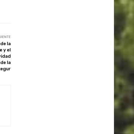
UIENTE
 de la
 y el
vidad
 de la
kegur