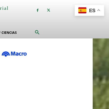
rial
ES
a
F CIENCIAS