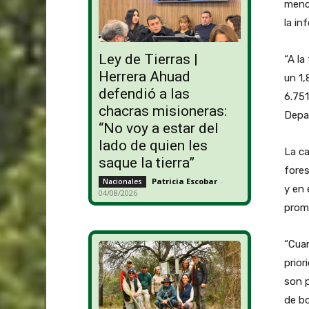
menc
la in
Ley de Tierras |
“A la
Herrera Ahuad
un 1,
defendió a las
6.751
chacras misioneras:
Depa
“No voy a estar del
lado de quien les
La ca
saque la tierra”
fores
Patricia Escobar
-
Nacionales
y en 
04/08/2026
prome
“Cua
prior
son p
de bo