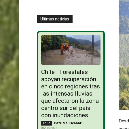
Últimas noticias
Chile | Forestales
apoyan recuperación
en cinco regiones tras
las intensas lluvias
que afectaron la zona
centro sur del país
con inundaciones
Desde
Patricia Escobar
-
Chile
06/08/2026
conoc