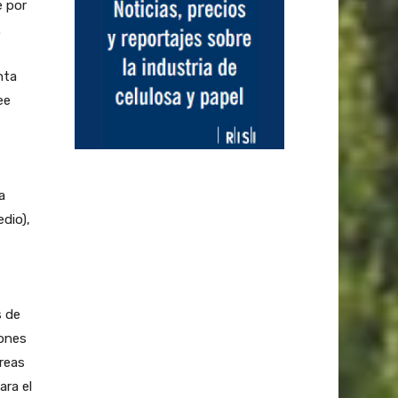
 por
.
nta
ee
a
dio),
s de
iones
áreas
ara el