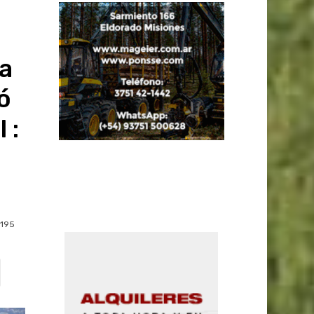
a
ó
 :
195