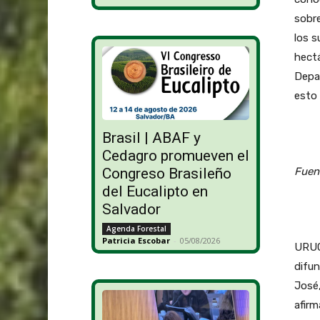
sobre
los s
hectá
Depa
esto 
Brasil | ABAF y
Cedagro promueven el
Congreso Brasileño
Fuen
del Eucalipto en
Salvador
Agenda Forestal
Patricia Escobar
-
05/08/2026
URUG
difun
José,
afirm