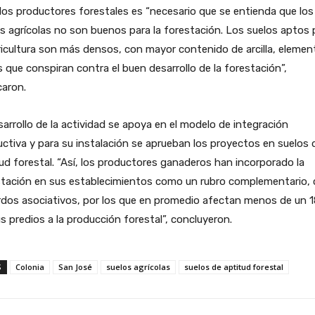
los productores forestales es “necesario que se entienda que los
s agrícolas no son buenos para la forestación. Los suelos aptos 
ricultura son más densos, con mayor contenido de arcilla, elemen
 que conspiran contra el buen desarrollo de la forestación”,
caron.
sarrollo de la actividad se apoya en el modelo de integración
ctiva y para su instalación se aprueban los proyectos en suelos 
ud forestal. “Así, los productores ganaderos han incorporado la
stación en sus establecimientos como un rubro complementario,
rdos asociativos, por los que en promedio afectan menos de un 
s predios a la producción forestal”, concluyeron.
S
Colonia
San José
suelos agrícolas
suelos de aptitud forestal