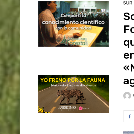
SUR
S
Fo
qu
en
«
ag