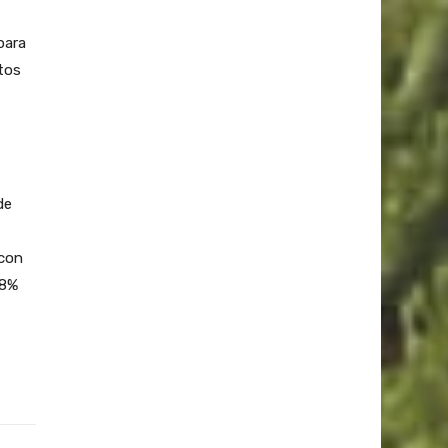
para
tos
de
 con
18%