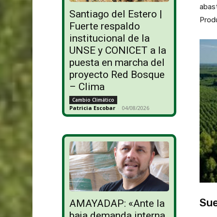
abast
Santiago del Estero |
Produ
Fuerte respaldo
institucional de la
UNSE y CONICET a la
puesta en marcha del
proyecto Red Bosque
– Clima
Cambio Climático
Patricia Escobar
-
04/08/2026
Sue
AMAYADAP: «Ante la
baja demanda interna,