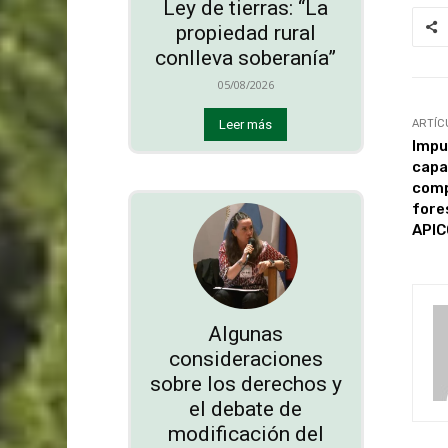
Ley de tierras: “La
propiedad rural
conlleva soberanía”
05/08/2026
ARTÍC
Leer más
Impu
capa
comp
fore
API
Algunas
consideraciones
sobre los derechos y
el debate de
modificación del