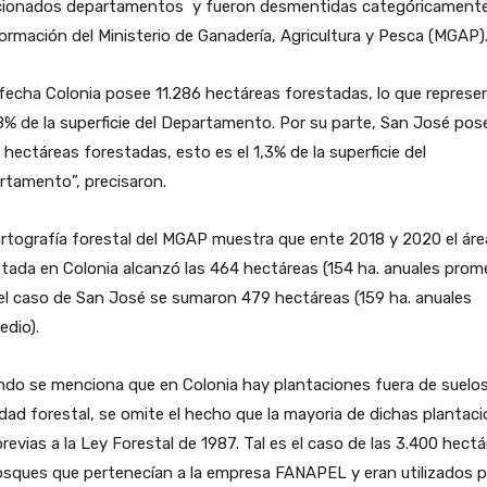
ionados departamentos y fueron desmentidas categóricamente
formación del Ministerio de Ganadería, Agricultura y Pesca (MGAP)
 fecha Colonia posee 11.286 hectáreas forestadas, lo que represe
8% de la superficie del Departamento. Por su parte, San José pos
 hectáreas forestadas, esto es el 1,3% de la superficie del
rtamento”, precisaron.
rtografía forestal del MGAP muestra que ente 2018 y 2020 el áre
tada en Colonia alcanzó las 464 hectáreas (154 ha. anuales prome
el caso de San José se sumaron 479 hectáreas (159 ha. anuales
dio).
ndo se menciona que en Colonia hay plantaciones fuera de suelo
idad forestal, se omite el hecho que la mayoria de dichas plantac
revias a la Ley Forestal de 1987. Tal es el caso de las 3.400 hect
sques que pertenecían a la empresa FANAPEL y eran utilizados p