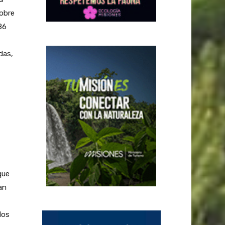
sobre
86
das,
que
an
los