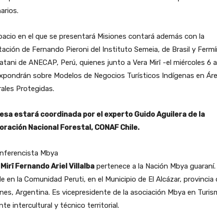
narios.
pacio en el que se presentará Misiones contará además con la
tación de Fernando Pieroni del Instituto Semeia, de Brasil y Ferm
tani de ANECAP, Perú, quienes junto a Vera Mirĩ -el miércoles 6 a
expondrán sobre Modelos de Negocios Turísticos Indígenas en Ár
ales Protegidas.
esa estará coordinada por el experto Guido Aguilera de la
oración Nacional Forestal, CONAF Chile.
onferencista Mbya
Mirĩ Fernando Ariel Villalba
pertenece a la Nación Mbya guaraní.
e en la Comunidad Peruti, en el Municipio de El Alcázar, provincia
nes, Argentina. Es vicepresidente de la asociación Mbya en Turis
te intercultural y técnico territorial.