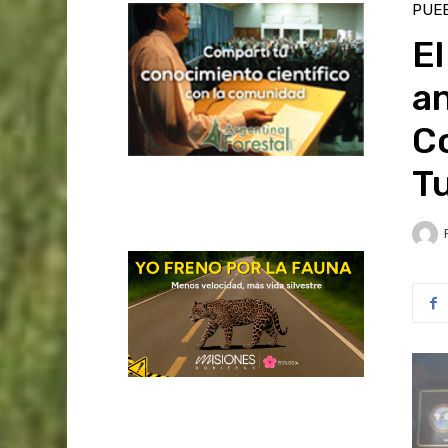
PUEB
E
an
Co
T