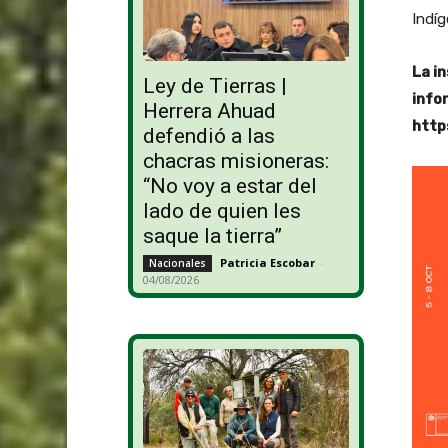
Indíg
La i
Ley de Tierras |
info
Herrera Ahuad
http
defendió a las
chacras misioneras:
“No voy a estar del
lado de quien les
saque la tierra”
Patricia Escobar
-
Nacionales
04/08/2026