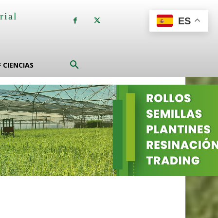
rial
ES
a
F CIENCIAS