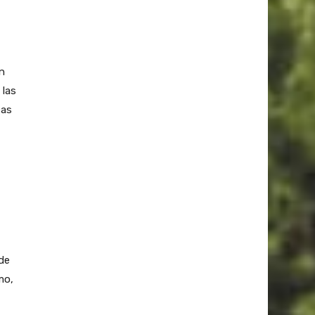
ín
 las
eas
 de
mo,