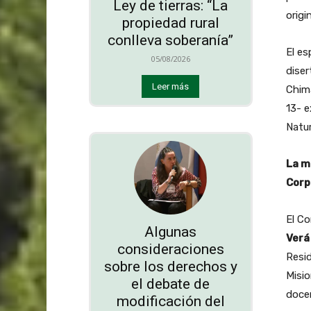
Ley de tierras: “La
origi
propiedad rural
conlleva soberanía”
El es
05/08/2026
diser
Leer más
Chima
13- 
Natur
La m
Corp
El C
Algunas
Verá 
consideraciones
Resid
sobre los derechos y
Misio
el debate de
docen
modificación del