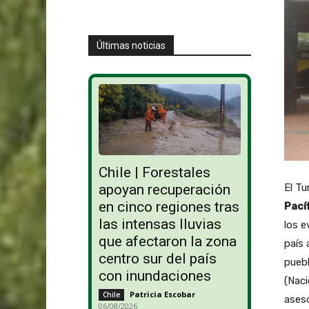
Últimas noticias
Chile | Forestales
El Tu
apoyan recuperación
en cinco regiones tras
Pací
las intensas lluvias
los e
que afectaron la zona
país 
centro sur del país
puebl
con inundaciones
(Naci
Patricia Escobar
-
Chile
aseso
06/08/2026