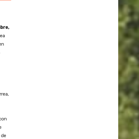
ubre,
rea
en
a
rrea,
 con
e
 de