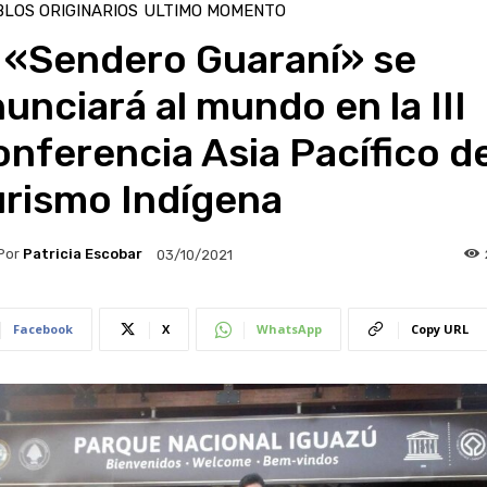
LOS ORIGINARIOS
ULTIMO MOMENTO
l «Sendero Guaraní» se
unciará al mundo en la III
nferencia Asia Pacífico d
urismo Indígena
Por
Patricia Escobar
03/10/2021
Facebook
X
WhatsApp
Copy URL