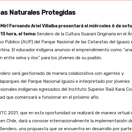
as Naturales Protegidas
 Mirĩ Fernando Ariel Villalba presentará el miércoles 6 de oct
 13 hora, el tema:
Sendero de la Cultura Guaraní Originaria en el Á
o Público (AUP) del Parque Nacional de las Cataratas del Iguazú 
ntina. El educador indígena anuncio el emprendimiento como “un
n entre selva y ríos” para los jóvenes de su pueblo.
endero será gestionado de manera colaborativa con agentes y
aparques del Parque Nacional Iguazú e interpretado por jóvenes
sionales indígenas egresados del Instituto Superior Raúl Karai Co
ad que comenzará a funcionar en el próximo año.
ITC 2021, que en esta oportunidad se realizará de manera virtual
en Chile, dará a conocer internacionalmente la implementación d
Sendero, una propuesta que se encuentra en desarrollo por parte