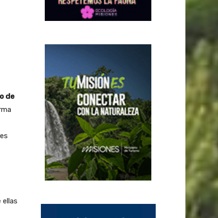
co de
orma
res
 ellas