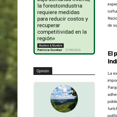
exper
la forestoindustria
cultu
requiere medidas
para reducir costos y
Nacio
recuperar
de su
competitividad en la
región»
Madera & Mueble
Patricia Escobar
-
01/08/2026
El 
Ind
Opinión
La ex
impor
Parqu
adhes
públi
turís
polít