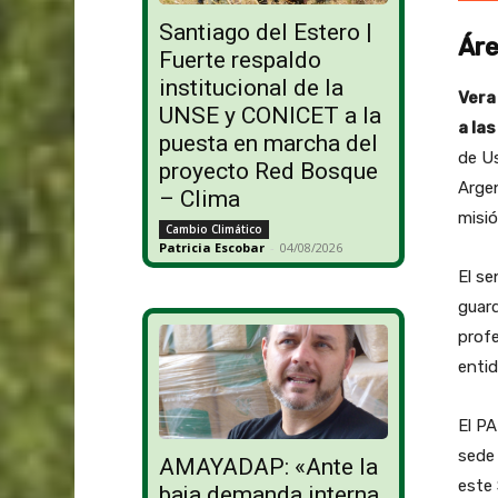
Santiago del Estero |
Áre
Fuerte respaldo
institucional de la
Vera
UNSE y CONICET a la
a las
puesta en marcha del
de Us
proyecto Red Bosque
Arge
– Clima
misió
Cambio Climático
Patricia Escobar
-
04/08/2026
El s
guard
profe
entid
El PA
sede 
AMAYADAP: «Ante la
este 
baja demanda interna,