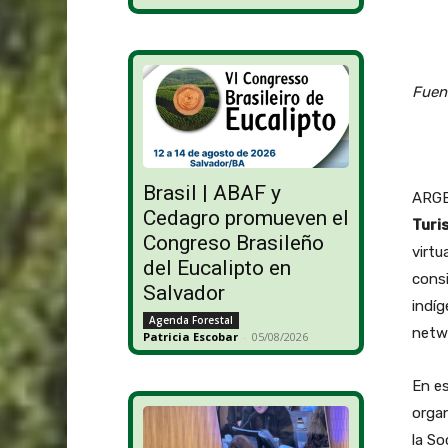
Fuent
Brasil | ABAF y
ARGE
Cedagro promueven el
Turi
Congreso Brasileño
virtu
del Eucalipto en
consi
Salvador
indíg
Agenda Forestal
netwo
Patricia Escobar
-
05/08/2026
En es
organ
la So