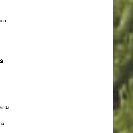
ica
os
genda
na