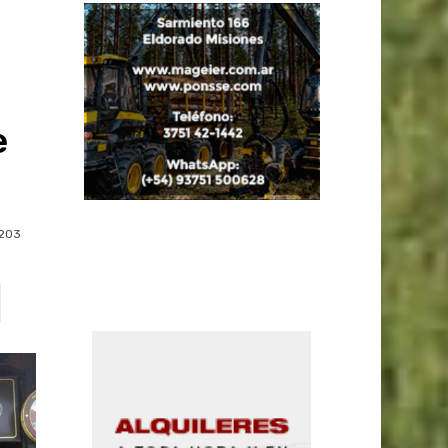
e
203