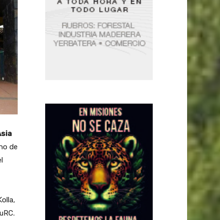
Asia
uno de
l
olla,
TuRC.