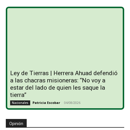
Ley de Tierras | Herrera Ahuad defendió
a las chacras misioneras: “No voy a
estar del lado de quien les saque la
tierra”
Patricia Escobar
-
04/08/2026
Nacionales
Opinión