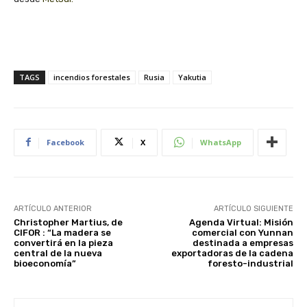
TAGS
incendios forestales
Rusia
Yakutia
Facebook
X
WhatsApp
ARTÍCULO ANTERIOR
ARTÍCULO SIGUIENTE
Christopher Martius, de
Agenda Virtual: Misión
CIFOR : “La madera se
comercial con Yunnan
convertirá en la pieza
destinada a empresas
central de la nueva
exportadoras de la cadena
bioeconomía”
foresto-industrial