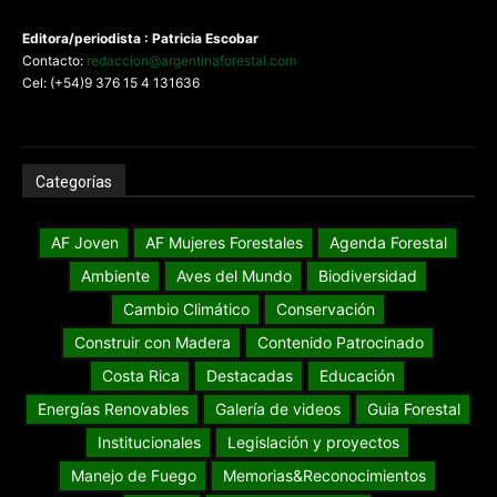
Contacto:
gerencia@argentinaforestal.com
G
rupo Misiones
Online.Com
SA
Tel: +54 (0376) 4425800
Editora/periodista : Patricia Escobar
Contacto:
redaccion@argentinaforestal.com
Cel: (+54)9 376 15 4 131636
Categorías
AF Joven
AF Mujeres Forestales
Agenda Forestal
Ambiente
Aves del Mundo
Biodiversidad
Cambio Climático
Conservación
Construir con Madera
Contenido Patrocinado
Costa Rica
Destacadas
Educación