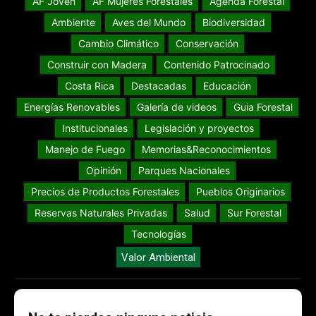
AF Joven
AF Mujeres Forestales
Agenda Forestal
Ambiente
Aves del Mundo
Biodiversidad
Cambio Climático
Conservación
Construir con Madera
Contenido Patrocinado
Costa Rica
Destacadas
Educación
Energías Renovables
Galería de videos
Guia Forestal
Institucionales
Legislación y proyectos
Manejo de Fuego
Memorias&Reconocimientos
Opinión
Parques Nacionales
Precios de Productos Forestales
Pueblos Originarios
Reservas Naturales Privadas
Salud
Sur Forestal
Tecnologías
Valor Ambiental