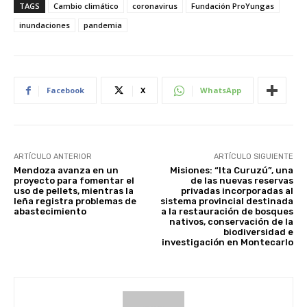
TAGS
Cambio climático
coronavirus
Fundación ProYungas
inundaciones
pandemia
Facebook
X
WhatsApp
ARTÍCULO ANTERIOR
ARTÍCULO SIGUIENTE
Mendoza avanza en un
Misiones: “Ita Curuzú”, una
proyecto para fomentar el
de las nuevas reservas
uso de pellets, mientras la
privadas incorporadas al
leña registra problemas de
sistema provincial destinada
abastecimiento
a la restauración de bosques
nativos, conservación de la
biodiversidad e
investigación en Montecarlo