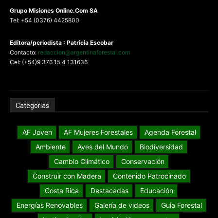
G
rupo Misiones
Online.Com
SA
Tel: +54 (0376) 4425800
Editora/periodista : Patricia Escobar
Contacto:
redaccion@argentinaforestal.com
Cel: (+54)9 376 15 4 131636
Categorías
AF Joven
AF Mujeres Forestales
Agenda Forestal
Ambiente
Aves del Mundo
Biodiversidad
Cambio Climático
Conservación
Construir con Madera
Contenido Patrocinado
Costa Rica
Destacadas
Educación
Energías Renovables
Galería de videos
Guia Forestal