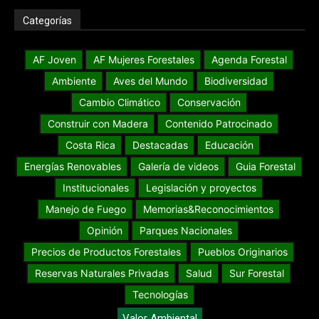
Categorías
AF Joven
AF Mujeres Forestales
Agenda Forestal
Ambiente
Aves del Mundo
Biodiversidad
Cambio Climático
Conservación
Construir con Madera
Contenido Patrocinado
Costa Rica
Destacadas
Educación
Energías Renovables
Galería de videos
Guia Forestal
Institucionales
Legislación y proyectos
Manejo de Fuego
Memorias&Reconocimientos
Opinión
Parques Nacionales
Precios de Productos Forestales
Pueblos Originarios
Reservas Naturales Privadas
Salud
Sur Forestal
Tecnologías
Valor Ambiental