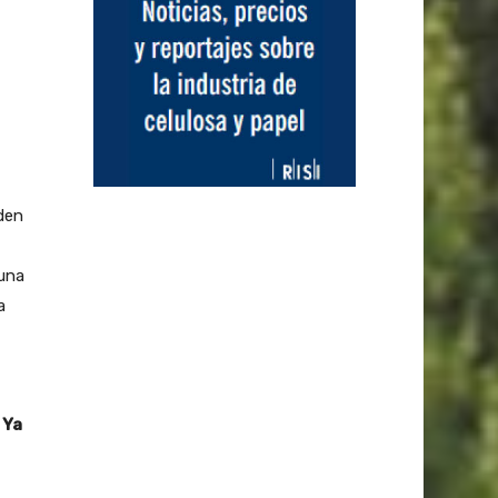
den
auna
a
 Ya