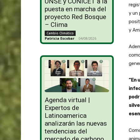
UNSE y CONICET a la
regis
puesta en marcha del
y un
proyecto Red Bosque
posit
– Clima
y Amb
Cambio Climático
Patricia Escobar
-
04/08/2026
Ademá
como 
gener
“En 
infe
podr
Agenda virtual |
silv
Expertos de
esen
Latinoamerica
analizarán las nuevas
Como
tendencias del
mercado de carbono
anima