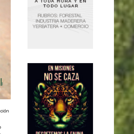
ación
o