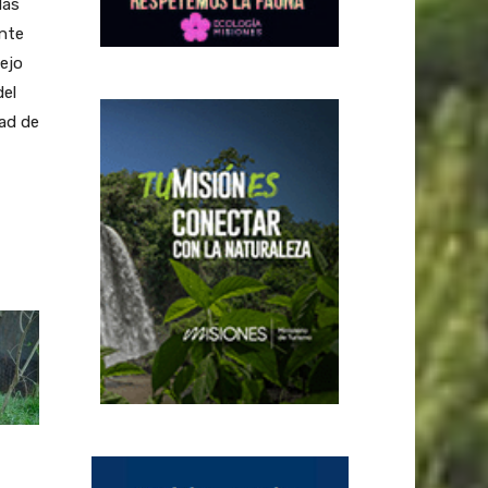
las
nte
nejo
del
tad de