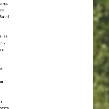
erros
ico
 Salud
, así
us y
ia.
ue
an
en
 hasta