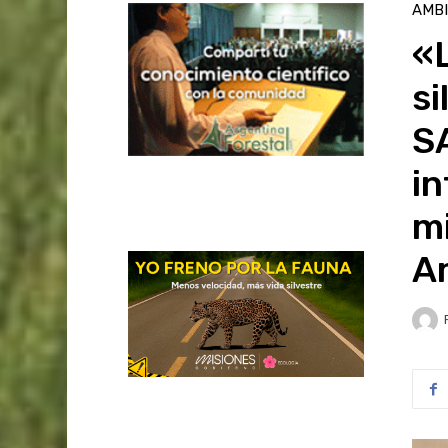
AMB
«L
si
S
in
mi
A