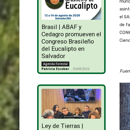
mund
asin
el SA
de fa
Brasil | ABAF y
CONIC
Cedagro promueven el
Cienc
Congreso Brasileño
del Eucalipto en
Salvador
Agenda Forestal
Patricia Escobar
-
05/08/2026
Fuent
Ley de Tierras |