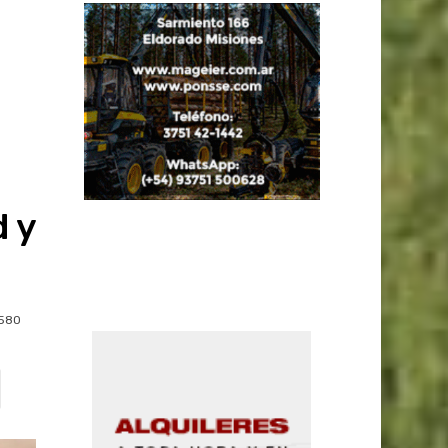
l
d y
580