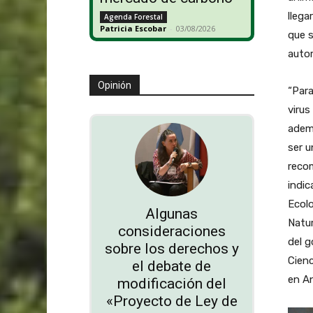
llega
Agenda Forestal
Patricia Escobar
-
03/08/2026
que s
autor
Opinión
“Para
virus
ademá
ser u
reco
indi
Ecolo
Algunas
Natur
consideraciones
del g
sobre los derechos y
Cienc
el debate de
en An
modificación del
«Proyecto de Ley de