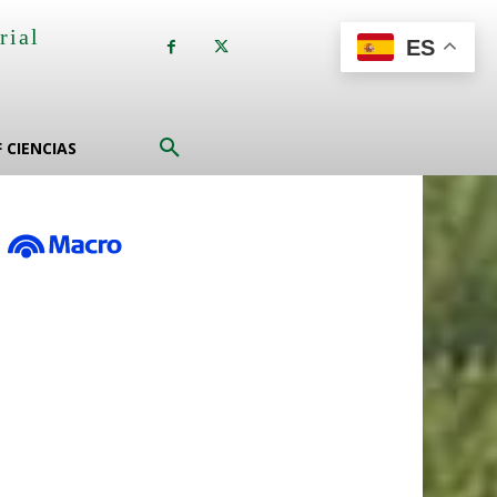
rial
ES
a
F CIENCIAS