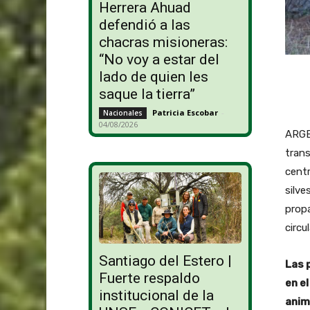
Herrera Ahuad
defendió a las
chacras misioneras:
“No voy a estar del
lado de quien les
saque la tierra”
Patricia Escobar
-
Nacionales
04/08/2026
ARGE
trans
centr
silve
propa
circu
Santiago del Estero |
Las 
Fuerte respaldo
en e
institucional de la
anim