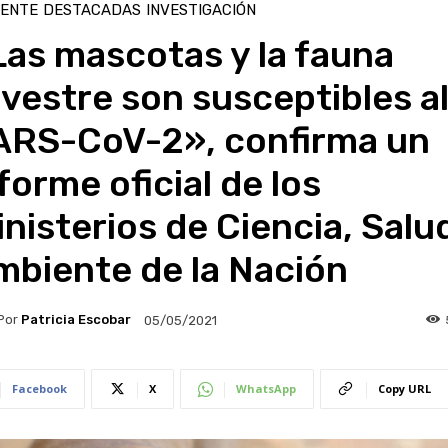
IENTE
DESTACADAS
INVESTIGACIÓN
as mascotas y la fauna
lvestre son susceptibles a
ARS-CoV-2», confirma un
forme oficial de los
nisterios de Ciencia, Salu
mbiente de la Nación
Por
Patricia Escobar
05/05/2021
Facebook
X
WhatsApp
Copy URL