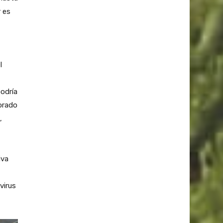
 es
l
odría
borado
,
iva
virus