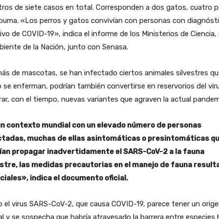
tros de siete casos en total. Corresponden a dos gatos, cuatro p
 puma. «Los perros y gatos convivían con personas con diagnóst
ivo de COVID-19», indica el informe de los Ministerios de Ciencia,
iente de la Nación, junto con Senasa.
s de mascotas, se han infectado ciertos animales silvestres que
se enferman, podrían también convertirse en reservorios del vir
ar, con el tiempo, nuevas variantes que agraven la actual pandem
un contexto mundial con un elevado número de personas
ctadas, muchas de ellas asintomáticas o presintomáticas q
ían propagar inadvertidamente el SARS-CoV-2 a la fauna
estre, las medidas precautorias en el manejo de fauna result
ciales», indica el documento oficial.
 el virus SARS-CoV-2, que causa COVID-19, parece tener un orig
l y se sospecha que habría atravesado la barrera entre especies