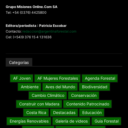
G
rupo Misiones
Online.Com
SA
Tel: +54 (0376) 4425800
Editora/periodista : Patricia Escobar
Contacto:
redaccion@argentinaforestal.com
Cel: (+54)9 376 15 4 131636
Categorías
AF Joven
AF Mujeres Forestales
Agenda Forestal
Ambiente
Aves del Mundo
Biodiversidad
Cambio Climático
Conservación
Construir con Madera
Contenido Patrocinado
Costa Rica
Destacadas
Educación
Energías Renovables
Galería de videos
Guia Forestal