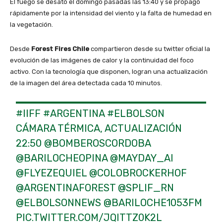
El fuego se desató el domingo pasadas las 13:40 y se propagó
rápidamente por la intensidad del viento y la falta de humedad en
la vegetación.
Desde
Forest Fires Chile
compartieron desde su twitter oficial la
evolución de las imágenes de calor y la continuidad del foco
activo. Con la tecnología que disponen, logran una actualización
de la imagen del área detectada cada 10 minutos.
#IIFF
#ARGENTINA
#ELBOLSON
CÁMARA TÉRMICA, ACTUALIZACIÓN
22:50
@BOMBEROSCORDOBA
@BARILOCHEOPINA
@MAYDAY_AI
@FLYEZEQUIEL
@COLOBROCKERHOF
@ARGENTINAFOREST
@SPLIF_RN
@ELBOLSONNEWS
@BARILOCHE1053FM
PIC.TWITTER.COM/JQITTZ0K2L