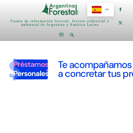
Fuente de información forestal, foresto-industrial y
ambiental de Argentina y América Latina