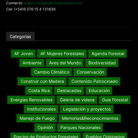
Contacto:
redaccion@argentinaforestal.com
Cel: (+54)9 376 15 4 131636
Categorías
AF Joven
AF Mujeres Forestales
Agenda Forestal
Ambiente
Aves del Mundo
Biodiversidad
Cambio Climático
Conservación
Construir con Madera
Contenido Patrocinado
Costa Rica
Destacadas
Educación
Energías Renovables
Galería de videos
Guia Forestal
Institucionales
Legislación y proyectos
Manejo de Fuego
Memorias&Reconocimientos
Opinión
Parques Nacionales
Precios de Productos Forestales
Pueblos Originarios