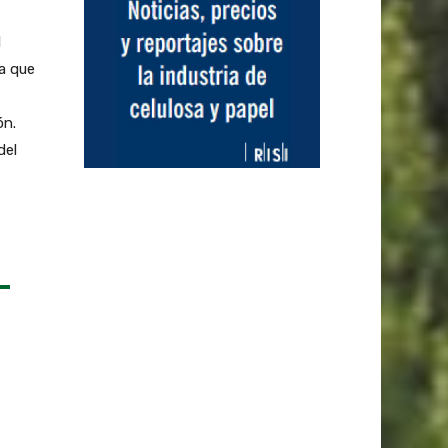
l
ya que
ón.
del