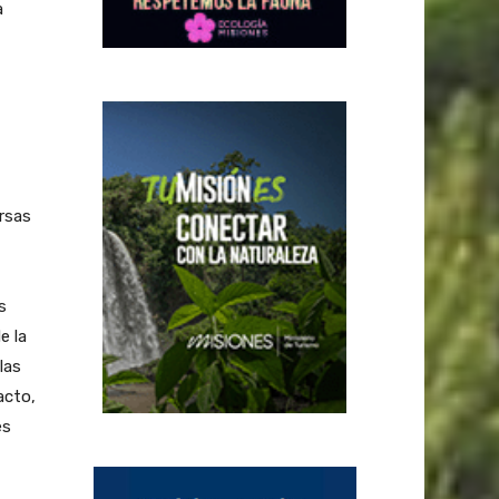
a
rsas
s
e la
las
acto,
es