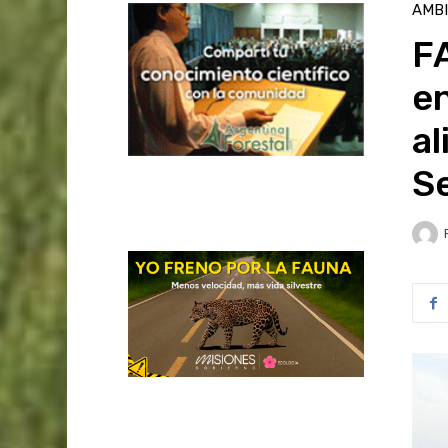
AMB
F
en
al
S