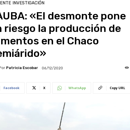
IENTE
INVESTIGACIÓN
AUBA: «El desmonte pone
 riesgo la producción de
imentos en el Chaco
emiárido»
Por
Patricia Escobar
06/12/2020
Facebook
X
WhatsApp
Copy URL