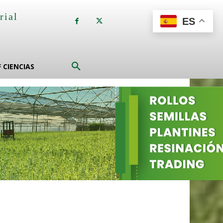
rial
ES
a
F CIENCIAS