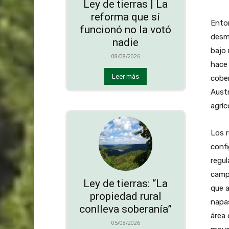
Ley de tierras | La
reforma que sí
Enton
funcionó no la votó
desm
nadie
bajo 
08/08/2026
hace 
Leer más
cober
Austr
agríc
Los r
confi
regul
camp
Ley de tierras: “La
que a
propiedad rural
napas
conlleva soberanía”
área 
05/08/2026