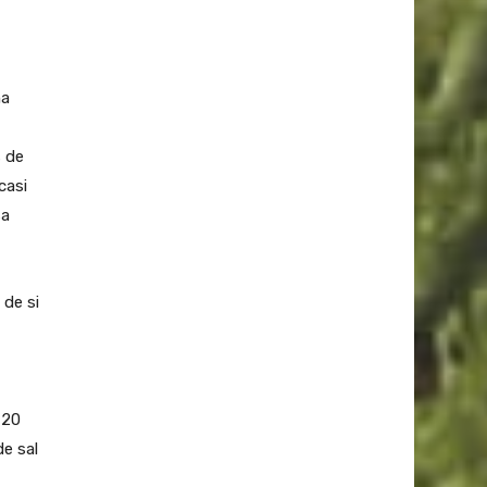
na
s de
casi
sa
 de si
 20
de sal