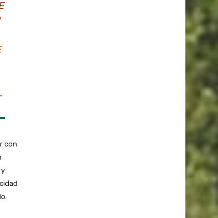
E
E
L
ar con
n
 y
acidad
lo.