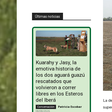
Últimas noticias
Kuarahy y Jasy, la
emotiva historia de
los dos aguará guazú
rescatados que
volvieron a correr
libres en los Esteros
del Iberá
La de
Patricia Escobar
-
Conservación
super
08/08/2026