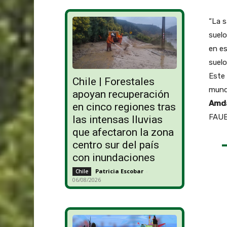
“La s
suelo
en e
suelo
Este 
Chile | Forestales
mundo
apoyan recuperación
Amd
en cinco regiones tras
FAUB
las intensas lluvias
que afectaron la zona
centro sur del país
con inundaciones
Patricia Escobar
-
Chile
06/08/2026