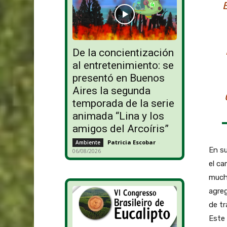
De la concientización
al entretenimiento: se
presentó en Buenos
Aires la segunda
temporada de la serie
animada “Lina y los
amigos del Arcoíris”
Patricia Escobar
-
Ambiente
En su
06/08/2026
el c
mucha
agreg
de tr
Este 