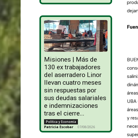
produ
deja
Fuen
Misiones | Más de
BUEN
130 ex trabajadores
conse
del aserradero Linor
salin
llevan cuatro meses
dinám
sin respuestas por
áreas
sus deudas salariales
UBA (
e indemnizaciones
áreas
tras el cierre...
y res
Política y Economía
neces
Patricia Escobar
-
07/08/2026
supe