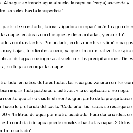
. Al seguir entrando agua al suelo, la napa se ‘carga’, asciende y
tra las sales hasta la superficie”.
 parte de su estudio, la investigadora comparó cuánta agua dre
a las napas en áreas con bosques y desmontadas, y encontró
tados contrastantes. Por un lado, en los montes estimó recarga
 muy bajas, tendientes a cero, ya que el monte nativo transpira 
talidad del agua que ingresa al suelo con las precipitaciones. De e
a, no llega a recargar las napas.
tro lado, en sitios deforestados, las recargas variaron en función
bían implantado pasturas o cultivos, y si se aplicaba o no riego.
 contó que al no existir el monte, gran parte de la precipitación
 hacia lo profundo del suelo. “Cada año, las napas se recargaron
 20 y 45 litros de agua por metro cuadrado. Para dar una idea, en
 esta cantidad de agua puede movilizar hasta las napas 20 kilos 
etro cuadrado”.