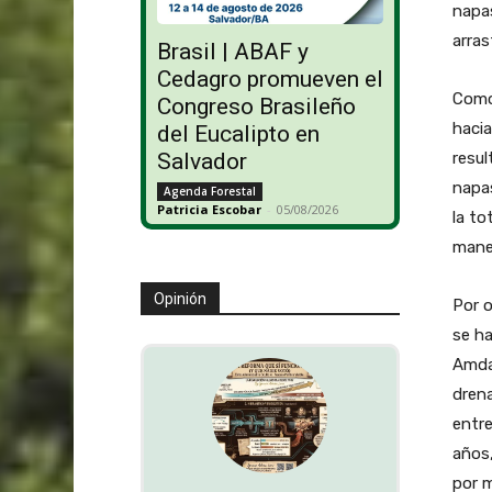
napas
arras
Brasil | ABAF y
Cedagro promueven el
Como
Congreso Brasileño
haci
del Eucalipto en
resul
Salvador
napas
Agenda Forestal
Patricia Escobar
-
05/08/2026
la to
maner
Opinión
Por o
se ha
Amdan
drena
entre
años,
por m