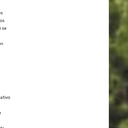
os
vos
i se
en
ativo
e