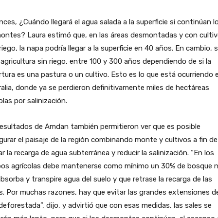
ces, ¿Cuándo llegará el agua salada a la superficie si continúan l
ontes? Laura estimó que, en las áreas desmontadas y con culti
riego, la napa podría llegar a la superficie en 40 años. En cambio, s
agricultura sin riego, entre 100 y 300 años dependiendo de si la
tura es una pastura o un cultivo. Esto es lo que está ocurriendo 
alia, donde ya se perdieron definitivamente miles de hectáreas
olas por salinización.
esultados de Amdan también permitieron ver que es posible
gurar el paisaje de la región combinando monte y cultivos a fin de
ar la recarga de agua subterránea y reducir la salinización. “En los
os agrícolas debe mantenerse como mínimo un 30% de bosque n
bsorba y transpire agua del suelo y que retrase la recarga de las
. Por muchas razones, hay que evitar las grandes extensiones d
deforestada”, dijo, y advirtió que con esas medidas, las sales se