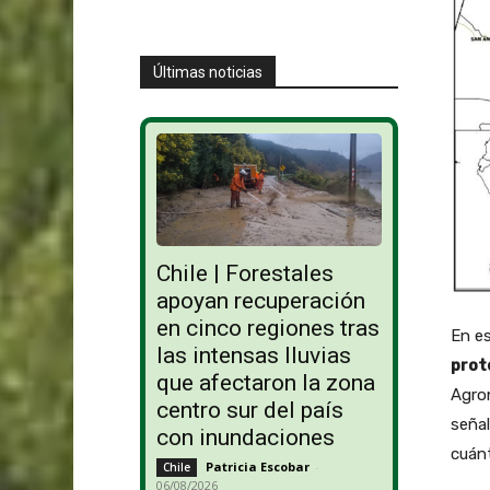
Últimas noticias
Chile | Forestales
apoyan recuperación
en cinco regiones tras
En e
las intensas lluvias
prot
que afectaron la zona
Agron
centro sur del país
señal
con inundaciones
cuán
Patricia Escobar
-
Chile
06/08/2026