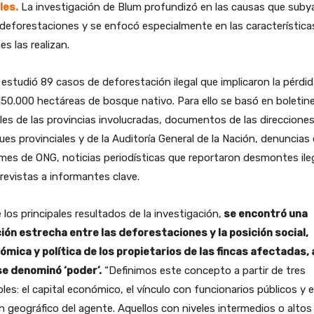
les.
La investigación de Blum profundizó en las causas que suby
 deforestaciones y se enfocó especialmente en las característica
es las realizan.
estudió 89 casos de deforestación ilegal que implicaron la pérdi
150.000 hectáreas de bosque nativo. Para ello se basó en boletin
ales de las provincias involucradas, documentos de las direccione
es provinciales y de la Auditoría General de la Nación, denuncias 
mes de ONG, noticias periodísticas que reportaron desmontes ile
revistas a informantes clave.
 los principales resultados de la investigación,
se encontró una
ción estrecha entre las deforestaciones y la posición social,
mica y política de los propietarios de las fincas afectadas, a
se denominó ‘poder’.
“Definimos este concepto a partir de tres
bles: el capital económico, el vínculo con funcionarios públicos y e
n geográfico del agente. Aquellos con niveles intermedios o altos