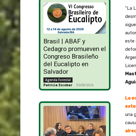
“La L
desmo
sigu
autor
Brasil | ABAF y
este 
Cedagro promueven el
defor
Congreso Brasileño
Argen
del Eucalipto en
Licen
Salvador
Mast
Agenda Forestal
Agui
Patricia Escobar
-
05/08/2026
La e
exte
una g
caus
alre