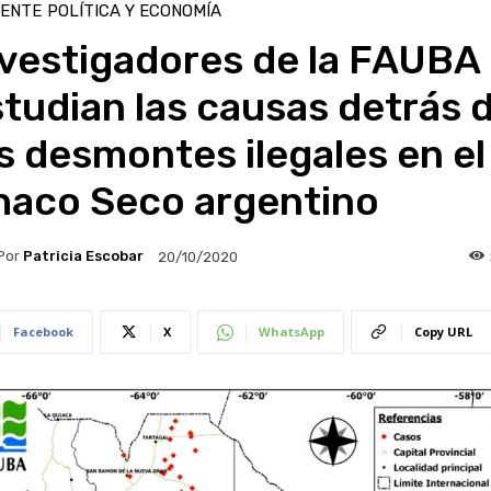
IENTE
POLÍTICA Y ECONOMÍA
nvestigadores de la FAUBA
tudian las causas detrás 
s desmontes ilegales en el
haco Seco argentino
Por
Patricia Escobar
20/10/2020
Facebook
X
WhatsApp
Copy URL