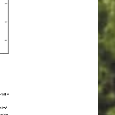
onal y
alizó
ación.