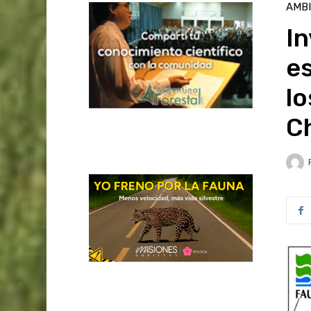
AMB
I
es
lo
C