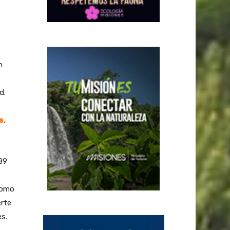
n
d.
s,
89
como
erte
es.