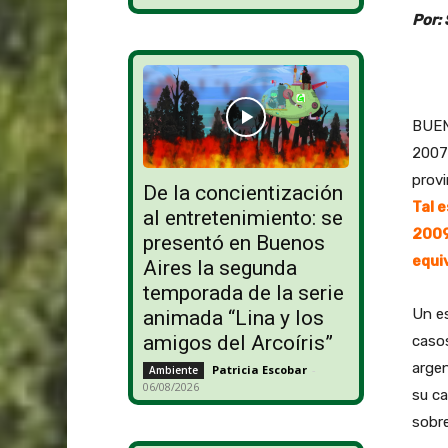
Por:
BUEN
2007 
provi
De la concientización
Tal 
al entretenimiento: se
2009
presentó en Buenos
equi
Aires la segunda
temporada de la serie
Un e
animada “Lina y los
amigos del Arcoíris”
caso
argen
Patricia Escobar
-
Ambiente
06/08/2026
su ca
sobre