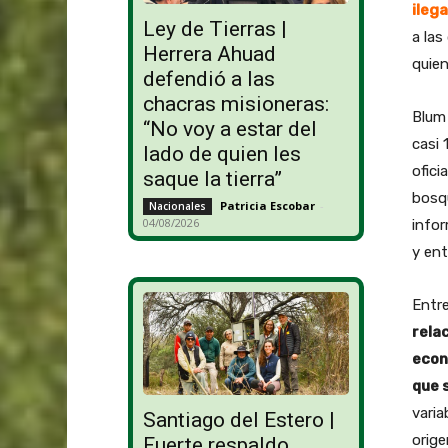
ilega
Ley de Tierras |
a las
Herrera Ahuad
quien
defendió a las
chacras misioneras:
Blum 
“No voy a estar del
casi 
lado de quien les
ofici
saque la tierra”
bosqu
Patricia Escobar
-
Nacionales
04/08/2026
infor
y ent
Entre
rela
econó
que 
varia
Santiago del Estero |
orige
Fuerte respaldo