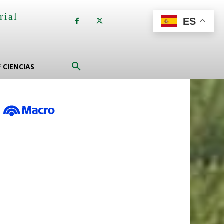
rial
ES
a
F CIENCIAS