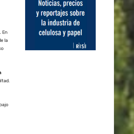
. En
e la
co
n
ltad.
bajo