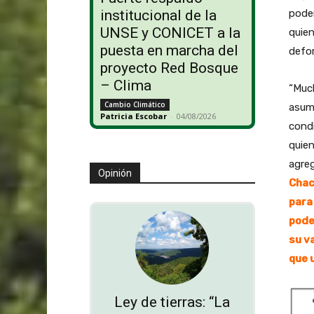
pode
institucional de la
UNSE y CONICET a la
quie
puesta en marcha del
defor
proyecto Red Bosque
– Clima
“Much
Cambio Climático
asum
Patricia Escobar
-
04/08/2026
condi
quien
agreg
Opinión
Chac
para
pode
su v
que 
Ley de tierras: “La