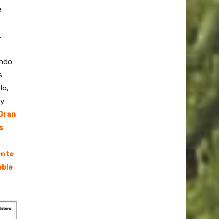
e
e
.
undo
s
lo,
 y
 Gran
s
ente
oble