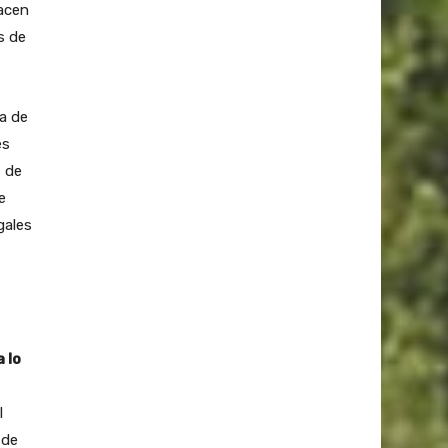
acen
s de
da de
es
s de
e
gales
 lo
l
 de