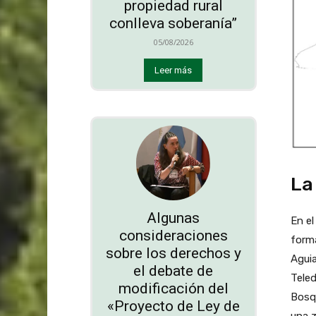
propiedad rural
conlleva soberanía”
05/08/2026
Leer más
La
Algunas
En el
consideraciones
form
sobre los derechos y
Aguia
el debate de
Teled
modificación del
Bosqu
«Proyecto de Ley de
una z