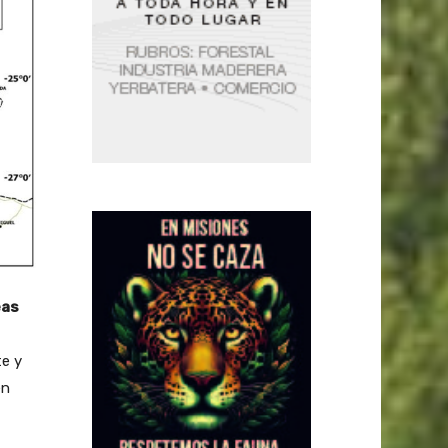
eas
te y
en