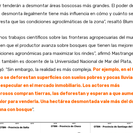
r tenderán a desmontar áreas boscosas más grandes. El poder d
n desmonta ilegalmente tiene más influencia en cómo y cuánto s
esta que las condiciones agroclimáticas de la zona”, resaltó Blum
os trabajos científicos sobre las fronteras agropecuarias del m
en que el productor avanza sobre bosques que tienen las mejore
ciones agronómicas para maximizar los rindes”, afirmó Mastrange
 también es docente de la Universidad Nacional de Mar del Plata,
ó: “Sin embargo, la realidad es más compleja.
Por ejemplo, en el
o se deforestan superficies con suelos pobres y pocas lluvia
 especular en el mercado inmobiliario. Los actores más
rosos compran tierras, las deforestan y esperan a que aum
alor para venderla. Una hectárea desmontada vale más del d
una con bosque
”.