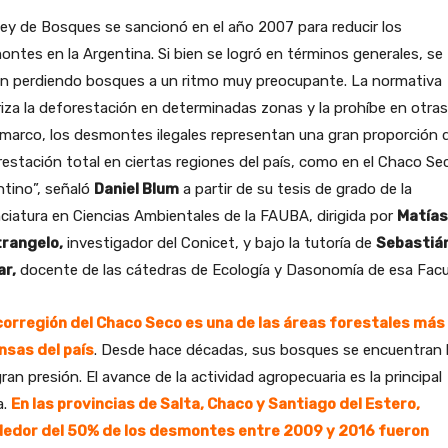
ey de Bosques se sancionó en el año 2007 para reducir los
ntes en la Argentina. Si bien se logró en términos generales, se
en perdiendo bosques a un ritmo muy preocupante. La normativa
iza la deforestación en determinadas zonas y la prohíbe en otras
marco, los desmontes ilegales representan una gran proporción d
estación total en ciertas regiones del país, como en el Chaco Se
tino”, señaló
Daniel Blum
a partir de su tesis de grado de la
ciatura en Ciencias Ambientales de la FAUBA, dirigida por
Matías
rangelo,
investigador del Conicet, y bajo la tutoría de
Sebastiá
ar,
docente de las cátedras de Ecología y Dasonomía de esa Facu
corregión del Chaco Seco es una de las áreas forestales más
nsas del país
. Desde hace décadas, sus bosques se encuentran 
ran presión. El avance de la actividad agropecuaria es la principal
a.
En las provincias de Salta, Chaco y Santiago del Estero,
dedor del 50% de los desmontes entre 2009 y 2016 fueron