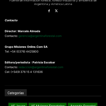
Fuente de información forestal, foresto-industrial y ambiental de
Argentina y América Latina
Contacto
Director: Marcelo Almada
Contacto:
gerencia@argentinaforestal.com
G
rupo Misiones
Online.Com
SA
Tel: +54 (0376) 4425800
Editora/periodista : Patricia Escobar
Contacto:
redaccion@argentinaforestal.com
Cel: (+54)9 376 15 4 131636
Categorías
AF Joven
AF Mujeres Forestales
Agenda Forestal