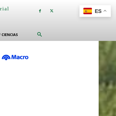
rial
ES
a
F CIENCIAS