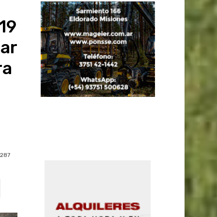
19
ar
ra
287