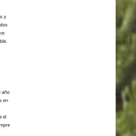
s y
odos
re
ble.
e año
s en
e el
empre