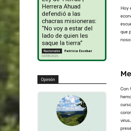
Herrera Ahuad
Hoy e
defendió a las
econo
chacras misioneras:
escue
“No voy a estar del
que 
lado de quien les
nosot
saque la tierra”
Patricia Escobar
-
Nacionales
04/08/2026
Me
Opinión
Con t
hemo
curso
coron
virus
prese