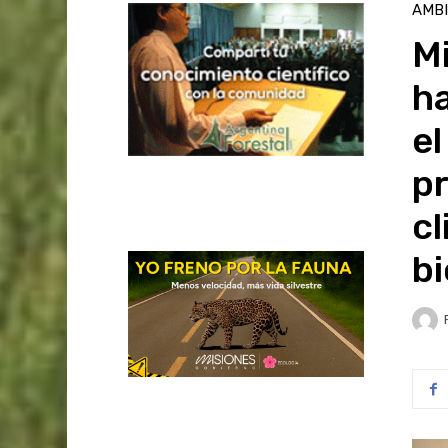
AMB
Mi
ha
el
p
cl
bi