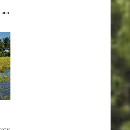
r una
optar