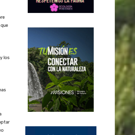
bre
 que
y los
nas
a
optar
eo