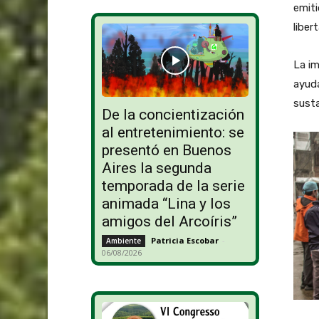
emiti
liber
La im
ayuda
sust
De la concientización
al entretenimiento: se
presentó en Buenos
Aires la segunda
temporada de la serie
animada “Lina y los
amigos del Arcoíris”
Patricia Escobar
-
Ambiente
06/08/2026