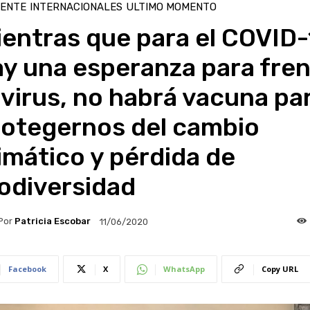
IENTE
INTERNACIONALES
ULTIMO MOMENTO
entras que para el COVID-
y una esperanza para fren
 virus, no habrá vacuna pa
rotegernos del cambio
imático y pérdida de
odiversidad
Por
Patricia Escobar
11/06/2020
Facebook
X
WhatsApp
Copy URL