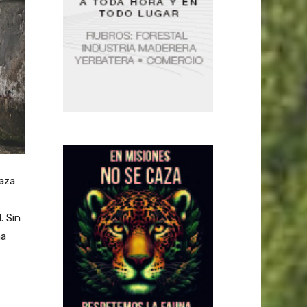
naza
. Sin
na