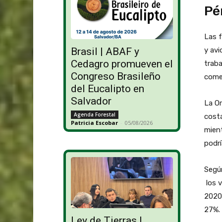
Pé
Las f
y avi
Brasil | ABAF y
Cedagro promueven el
traba
Congreso Brasileño
come
del Eucalipto en
Salvador
La Or
Agenda Forestal
costa
Patricia Escobar
-
05/08/2026
mient
podrí
Según
los v
2020,
27%.
Ley de Tierras |