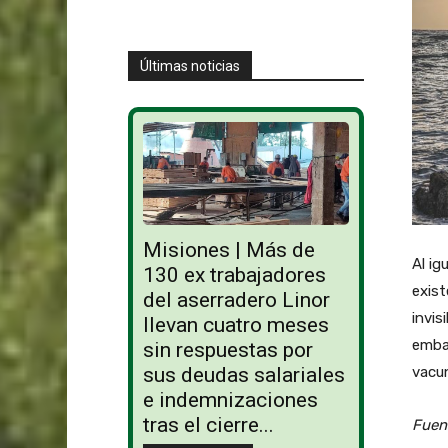
Últimas noticias
Misiones | Más de
Al ig
130 ex trabajadores
exist
del aserradero Linor
invis
llevan cuatro meses
emba
sin respuestas por
sus deudas salariales
vacun
e indemnizaciones
tras el cierre...
Fuen