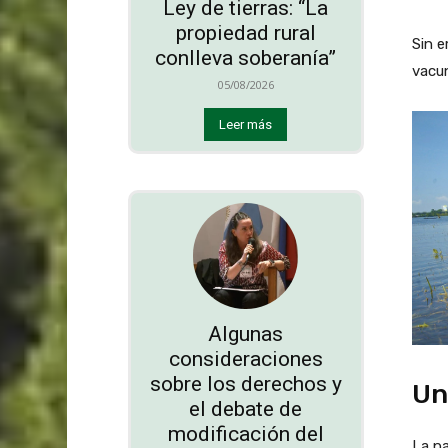
Ley de tierras: “La
propiedad rural
Sin 
conlleva soberanía”
vacun
05/08/2026
Leer más
Algunas
consideraciones
sobre los derechos y
Un
el debate de
modificación del
La p