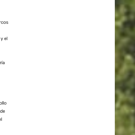
arcos
y el
ría
ollo
 de
l