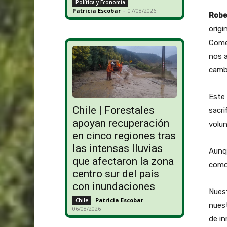
Política y Economía
Patricia Escobar
-
07/08/2026
Robe
origi
Comer
nos a
cambi
Este
Chile | Forestales
sacri
apoyan recuperación
volun
en cinco regiones tras
las intensas lluvias
Aunqu
que afectaron la zona
como 
centro sur del país
con inundaciones
Nuest
Patricia Escobar
-
Chile
nuest
06/08/2026
de in