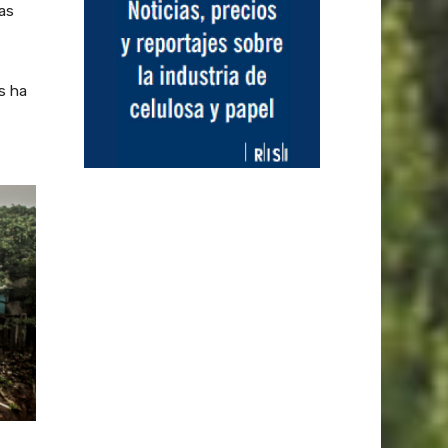
las
s ha