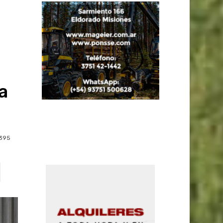
a
395