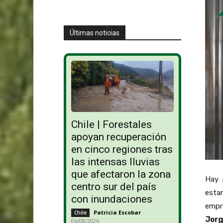
Últimas noticias
Chile | Forestales
apoyan recuperación
en cinco regiones tras
las intensas lluvias
que afectaron la zona
Hay 
centro sur del país
esta
con inundaciones
empre
Patricia Escobar
-
Chile
Jorg
06/08/2026