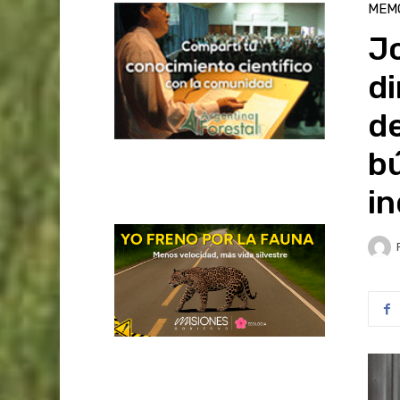
MEM
Jo
d
d
bú
in