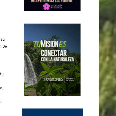
 su
. Se
tu
e.
a