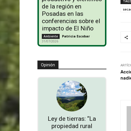
TAG
de la región en
seca
Posadas en las
conferencias sobre el
impacto de El Niño
Patricia Escobar
-
Ambiente
31/07/2026
Opinión
ARTÍC
Acció
nadi
Ley de tierras: “La
propiedad rural