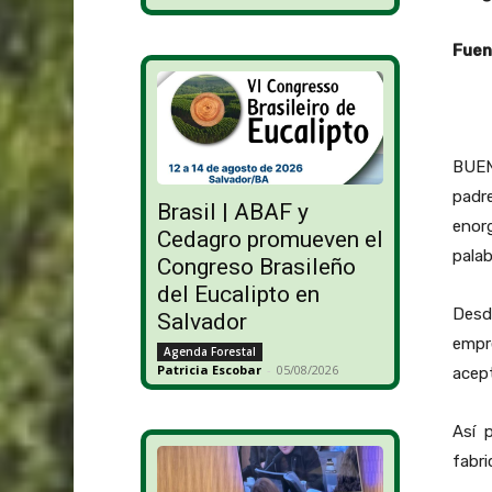
Fuen
BUENO
padre
Brasil | ABAF y
enorg
Cedagro promueven el
palab
Congreso Brasileño
del Eucalipto en
Desde
Salvador
empre
Agenda Forestal
Patricia Escobar
-
05/08/2026
acept
Así 
fabri