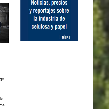
zgo
de
rma