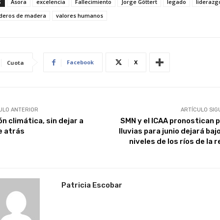
S
Asora
excelencia
Fallecimiento
Jorge Göttert
legado
liderazg
deros de madera
valores humanos
Facebook
X
Cuota
ULO ANTERIOR
ARTÍCULO SIG
n climática, sin dejar a
SMN y el ICAA pronostican 
e atrás
lluvias para junio dejará baj
niveles de los ríos de la 
Patricia Escobar