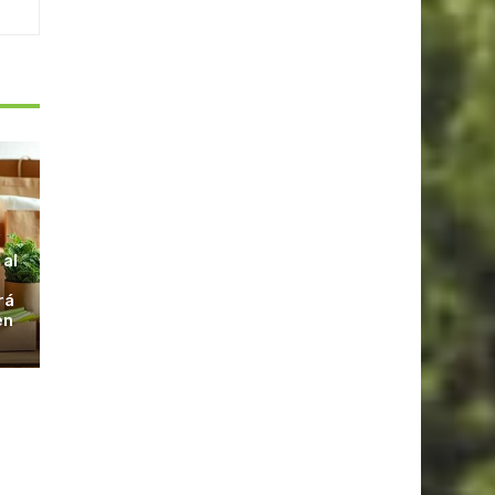
S
 al
rá
en