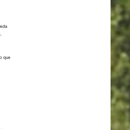
ueda
.
o que