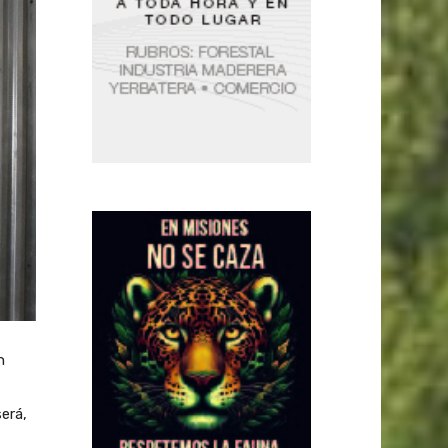
n
erá,