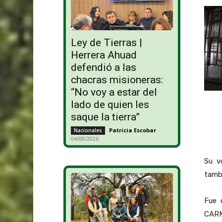
Ley de Tierras |
Herrera Ahuad
defendió a las
chacras misioneras:
“No voy a estar del
lado de quien les
saque la tierra”
Patricia Escobar
-
Nacionales
04/08/2026
Su v
tambi
Fue 
CARM