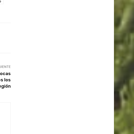
o
UIENTE
pocas
os los
región