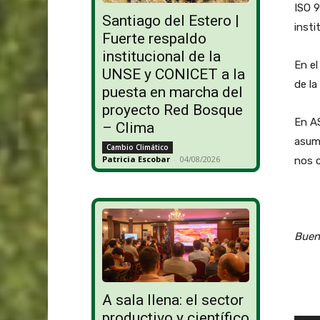
ISO 9
Santiago del Estero |
insti
Fuerte respaldo
institucional de la
En el
UNSE y CONICET a la
de la
puesta en marcha del
proyecto Red Bosque
En A
– Clima
asum
Cambio Climático
Patricia Escobar
-
04/08/2026
nos 
Buen 
A sala llena: el sector
productivo y científico