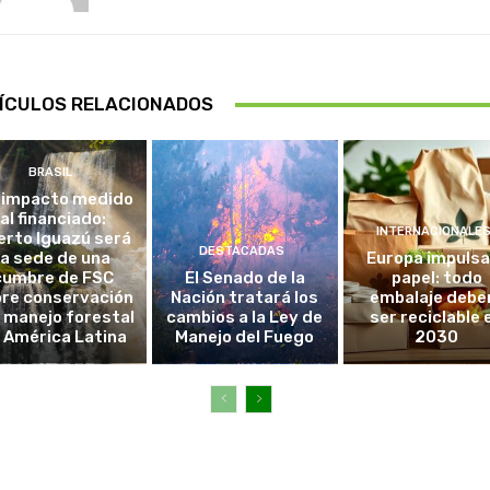
ÍCULOS RELACIONADOS
BRASIL
 impacto medido
al financiado:
INTERNACIONALE
erto Iguazú será
DESTACADAS
la sede de una
Europa impulsa
cumbre de FSC
El Senado de la
papel: todo
re conservación
Nación tratará los
embalaje debe
l manejo forestal
cambios a la Ley de
ser reciclable 
 América Latina
Manejo del Fuego
2030