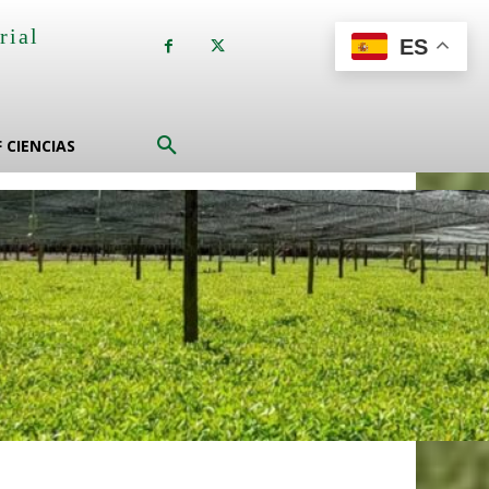
rial
ES
a
F CIENCIAS