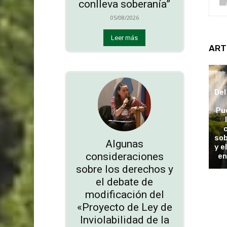
conlleva soberanía”
05/08/2026
Leer más
ART
Del
Pu
sob
Algunas
y e
consideraciones
en
sobre los derechos y
el debate de
modificación del
«Proyecto de Ley de
Inviolabilidad de la