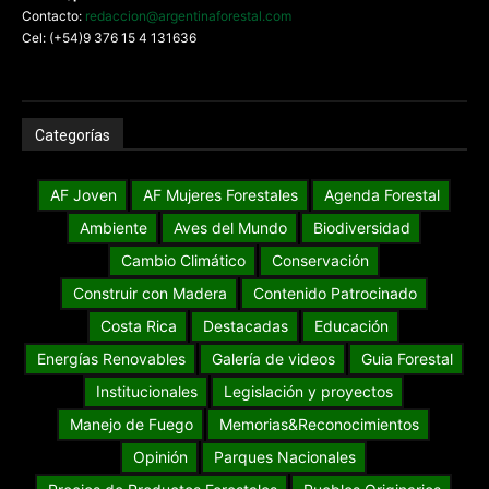
Contacto:
redaccion@argentinaforestal.com
Cel: (+54)9 376 15 4 131636
Categorías
AF Joven
AF Mujeres Forestales
Agenda Forestal
Ambiente
Aves del Mundo
Biodiversidad
Cambio Climático
Conservación
Construir con Madera
Contenido Patrocinado
Costa Rica
Destacadas
Educación
Energías Renovables
Galería de videos
Guia Forestal
Institucionales
Legislación y proyectos
Manejo de Fuego
Memorias&Reconocimientos
Opinión
Parques Nacionales