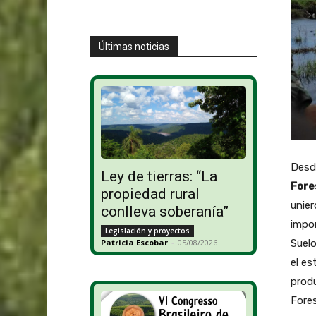
Últimas noticias
Desd
Ley de tierras: “La
Fore
propiedad rural
unier
conlleva soberanía”
impon
Legislación y proyectos
Patricia Escobar
-
05/08/2026
Suelo
el es
produ
Fores