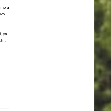
omo a
ivo
, ya
tria