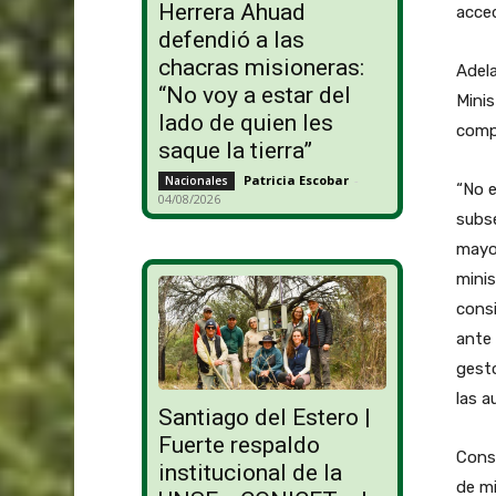
Herrera Ahuad
acce
defendió a las
chacras misioneras:
Adela
“No voy a estar del
Minis
lado de quien les
compe
saque la tierra”
Patricia Escobar
-
Nacionales
“No e
04/08/2026
subse
mayor
minis
consi
ante 
gesto
las a
Santiago del Estero |
Fuerte respaldo
Consi
institucional de la
de mi