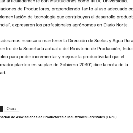
jar articuladamente con instituciones como INTA, Universidad,
iaciones de Productores, propendiendo tanto al uso adecuado c
plementación de tecnología que contribuyan al desarrollo product
ncial”, expresaron los profesionales agrónomos en Diario Norte.
ideramos necesario mantener la Dirección de Suelos y Agua Rural
entro de la Secretaría actual o del Ministerio de Producción, Indus
leo para poder incrementar y mejorar la productividad que el
nador planteo en su plan de Gobierno 2030”, dice la nota de la
ad.
S
Chaco
ación de Asociaciones de Productores e Industriales Forestales (FAPIF)