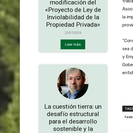
traba
modificación del
Asoc
«Proyecto de Ley de
Inviolabilidad de la
la im
Propiedad Privada»
provi
23/07/2026
“Cons
Leer más
sea d
y Emp
Gober
entid
La cuestión tierra: un
TAG
desafío estructural
Feder
para el desarrollo
sostenible y la