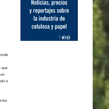
Donde
o que
 un
ado a
a ley