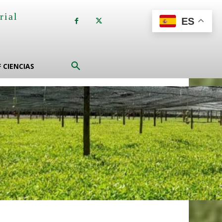
rial
ES
a
F CIENCIAS