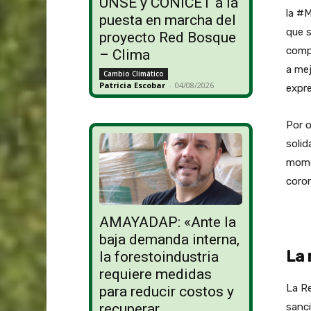
UNSE y CONICET a la
la #M
puesta en marcha del
que s
proyecto Red Bosque
comp
– Clima
a mej
Cambio Climático
Patricia Escobar
-
04/08/2026
expr
Por o
solid
momen
coron
AMAYADAP: «Ante la
baja demanda interna,
La
la forestoindustria
requiere medidas
La Re
para reducir costos y
sanci
recuperar