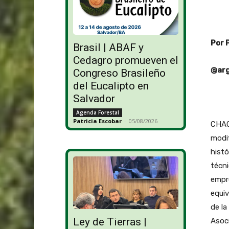
Por 
Brasil | ABAF y
Cedagro promueven el
@arg
Congreso Brasileño
del Eucalipto en
Salvador
Agenda Forestal
Patricia Escobar
-
05/08/2026
CHACO
modif
histó
técn
empr
equiv
de la
Ley de Tierras |
Asoci