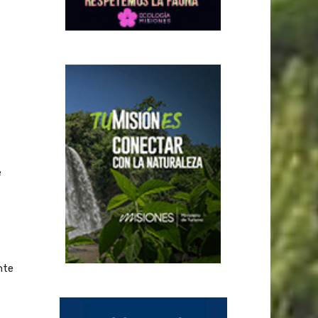
e
nte