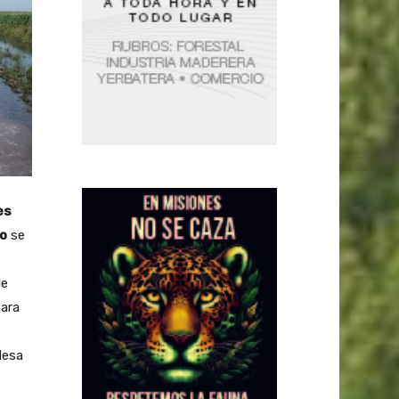
es
o
se
de
para
Mesa