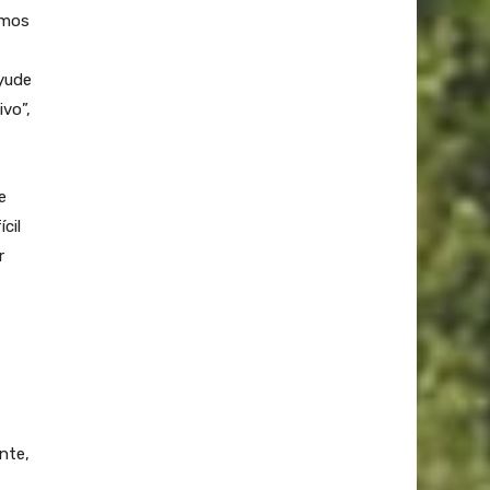
amos
yude
ivo”,
e
cil
r
nte,