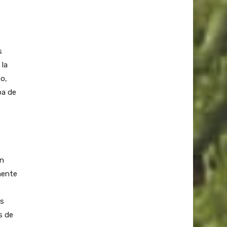
s
 la
o,
ba de
e
an
mente
es
s de