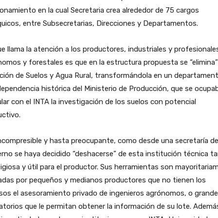
onamiento en la cual Secretaria crea alrededor de 75 cargos
quicos, entre Subsecretarias, Direcciones y Departamentos.
e llama la atención a los productores, industriales y profesionale
omos y forestales es que en la estructura propuesta se “elimina”
ción de Suelos y Agua Rural, transformándola en un departament
ependencia histórica del Ministerio de Producción, que se ocupa
ular con el INTA la investigación de los suelos con potencial
ctivo.
incompresible y hasta preocupante, como desde una secretaría d
rno se haya decidido “deshacerse” de esta institución técnica t
igiosa y útil para el productor. Sus herramientas son mayoritaria
zadas por pequeños y medianos productores que no tienen los
rsos el asesoramiento privado de ingenieros agrónomos, o grand
atorios que le permitan obtener la información de su lote. Ademá