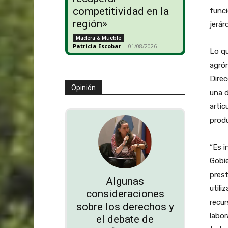
competitividad en la
funci
región»
jerár
Madera & Mueble
Patricia Escobar
-
01/08/2026
Lo qu
agrón
Direc
Opinión
una d
artic
produ
“Es 
Gobie
prest
Algunas
utili
consideraciones
recu
sobre los derechos y
labor
el debate de