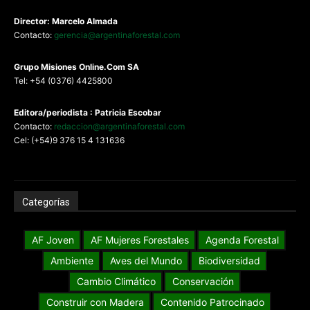
Director: Marcelo Almada
Contacto:
gerencia@argentinaforestal.com
G
rupo Misiones
Online.Com
SA
Tel: +54 (0376) 4425800
Editora/periodista : Patricia Escobar
Contacto:
redaccion@argentinaforestal.com
Cel: (+54)9 376 15 4 131636
Categorías
AF Joven
AF Mujeres Forestales
Agenda Forestal
Ambiente
Aves del Mundo
Biodiversidad
Cambio Climático
Conservación
Construir con Madera
Contenido Patrocinado