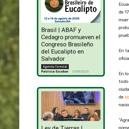
Ecua
de 17
muert
prob
Brasil | ABAF y
prueb
Cedagro promueven el
Congreso Brasileño
En ta
del Eucalipto en
Salvador
oficia
Agenda Forestal
Patricia Escobar
-
05/08/2026
En lo
todo 
ciuda
de
co
nacio
“Agra
Ley de Tierras |
prime