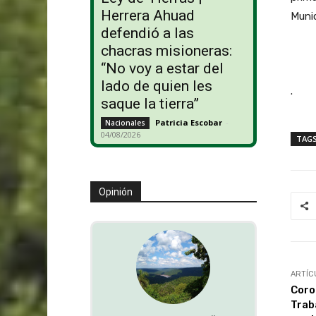
Herrera Ahuad
Munic
defendió a las
chacras misioneras:
“No voy a estar del
lado de quien les
.
saque la tierra”
Patricia Escobar
-
Nacionales
04/08/2026
TAG
Opinión
ARTÍC
Coro
Trab