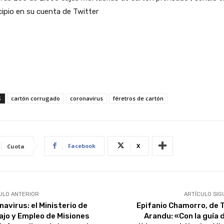
ipio en su cuenta de Twitter
S
cartón corrugado
coronavirus
féretros de cartón
Facebook
X
Cuota
ULO ANTERIOR
ARTÍCULO SIG
navirus: el Ministerio de
Epifanio Chamorro, de 
ajo y Empleo de Misiones
Arandu: «Con la guía d