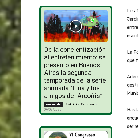
Los f
Jardi
entre
escri
De la concientización
La Po
al entretenimiento: se
que f
presentó en Buenos
Aires la segunda
Ademá
temporada de la serie
gesti
animada “Lina y los
Munic
amigos del Arcoíris”
Patricia Escobar
-
Ambiente
Hasta
06/08/2026
encu
ser r