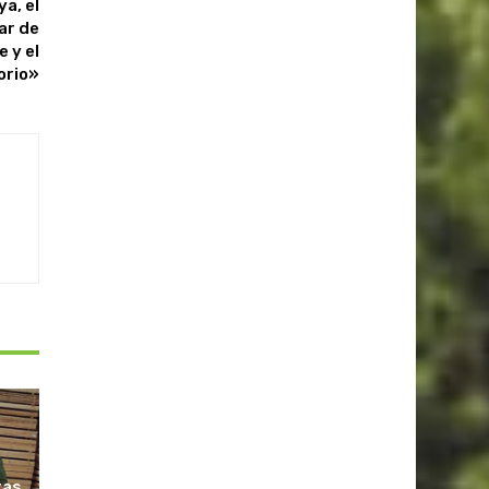
ya, el
ar de
e y el
orio»
ras