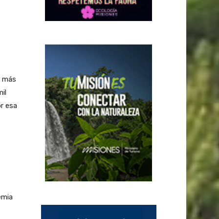
r más
il
or esa
emia