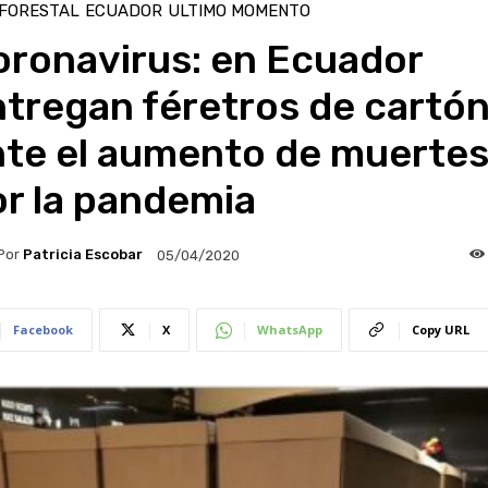
 FORESTAL
ECUADOR
ULTIMO MOMENTO
oronavirus: en Ecuador
tregan féretros de cartó
nte el aumento de muerte
r la pandemia
Por
Patricia Escobar
05/04/2020
Facebook
X
WhatsApp
Copy URL