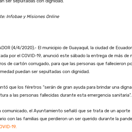
n ser sepultadas con dignidad.
te: Infobae y Misiones Online
OR (4/4/2020).- El municipio de Guayaquil, la ciudad de Ecuado
ada por el COVID-19, anunció este sábado la entrega de más de m
ros de cartón corrugado, para que las personas que fallecieron p
rmedad puedan ser sepultadas con dignidad.
ntó que los féretros “serán de gran ayuda para brindar una digna
tura a las personas fallecidas durante esta emergencia sanitaria”.
n comunicado, el Ayuntamiento señaló que se trata de un aporte
ario con las familias que perdieron un ser querido durante la pand
OVID-19
.