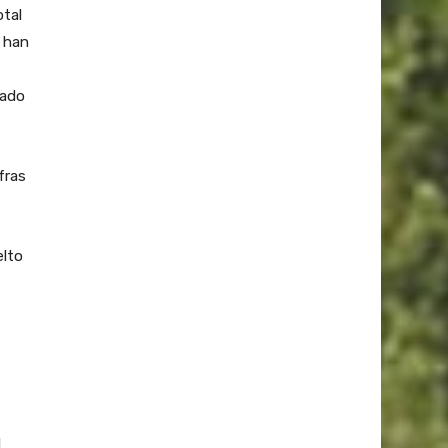
otal
s han
zado
fras
elto
l