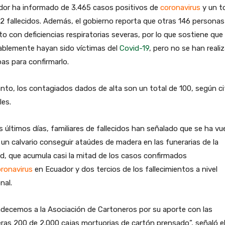
dor ha informado de 3.465 casos positivos de
coronavirus
y un t
2 fallecidos. Además, el gobierno reporta que otras 146 persona
o con deficiencias respiratorias severas, por lo que sostiene que
ablemente hayan sido víctimas del
Covid-19
, pero no se han reali
as para confirmarlo.
nto, los contagiados dados de alta son un total de 100, según ci
les.
s últimos días, familiares de fallecidos han señalado que se ha vu
un calvario conseguir ataúdes de madera en las funerarias de la
d, que acumula casi la mitad de los casos confirmados
ronavirus
en Ecuador y dos tercios de los fallecimientos a nivel
nal.
decemos a la Asociación de Cartoneros por su aporte con las
ras 200 de 2.000 cajas mortuorias de cartón prensado”, señaló e