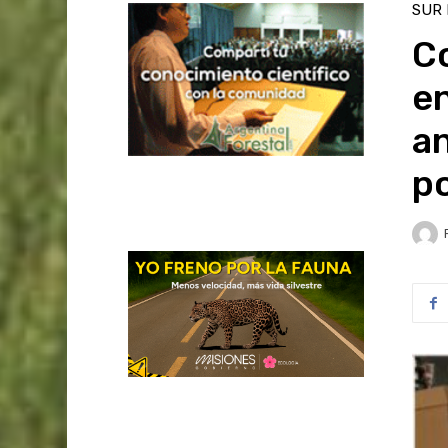
SUR
C
en
a
po