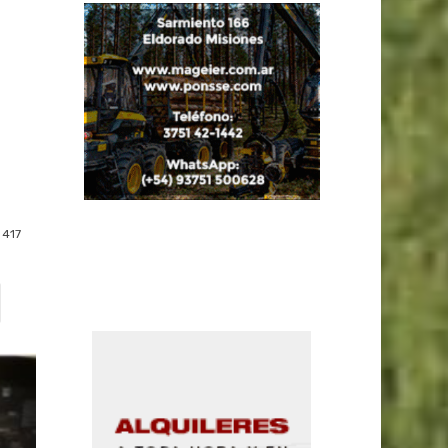
n
s
417