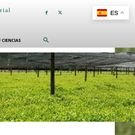
rial
ES
a
F CIENCIAS