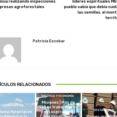
inúa realizando inspecciones
líderes espirituales Mb
presas agroforestales
pueblo sabía que debía cuid
las semillas, el mont
territ
Patricia Escobar
ÍCULOS RELACIONADOS
POLÍTICA Y ECONOMÍA
Misiones | Más de
CONSERVACIÓN
130 ex trabajadores
DESTACADAS
ismo forestal en
del aserradero
Sudamérica: la
Linor llevan cuatro
Pymes madere