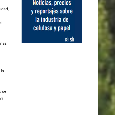
iudad,
l
onas
 la
s se
an