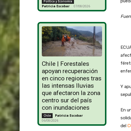
pueda
Política y Economía
Patricia Escobar
-
07/08/2026
Fuen
ECUAD
afect
Chile | Forestales
féret
apoyan recuperación
enfe
en cinco regiones tras
las intensas lluvias
Y apu
que afectaron la zona
sepul
centro sur del país
con inundaciones
En u
Patricia Escobar
-
Chile
solid
06/08/2026
del
C