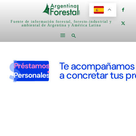
Fuente de información forestal, foresto-industrial y
ambiental de Argentina y América Latina