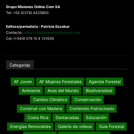
G
rupo Misiones
Online.Com
SA
Tel: +54 (0376) 4425800
Editora/periodista : Patricia Escobar
Contacto:
redaccion@argentinaforestal.com
Cel: (+54)9 376 15 4 131636
Categorías
AF Joven
AF Mujeres Forestales
Agenda Forestal
Ambiente
Aves del Mundo
Biodiversidad
Cambio Climático
Conservación
Construir con Madera
Contenido Patrocinado
Costa Rica
Destacadas
Educación
Energías Renovables
Galería de videos
Guia Forestal