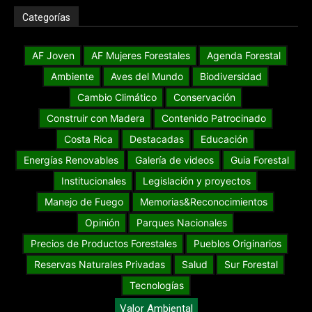
Categorías
AF Joven
AF Mujeres Forestales
Agenda Forestal
Ambiente
Aves del Mundo
Biodiversidad
Cambio Climático
Conservación
Construir con Madera
Contenido Patrocinado
Costa Rica
Destacadas
Educación
Energías Renovables
Galería de videos
Guia Forestal
Institucionales
Legislación y proyectos
Manejo de Fuego
Memorias&Reconocimientos
Opinión
Parques Nacionales
Precios de Productos Forestales
Pueblos Originarios
Reservas Naturales Privadas
Salud
Sur Forestal
Tecnologías
Valor Ambiental