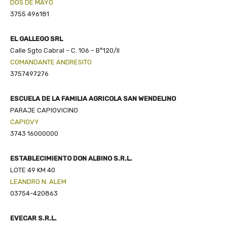
DOS DE MAYO
3755 496181
EL GALLEGO SRL
Calle Sgto Cabral – C. 106 – B°120/II
COMANDANTE ANDRESITO
3757497276
ESCUELA DE LA FAMILIA AGRICOLA SAN WENDELINO
PARAJE CAPIOVICINO
CAPIOVY
3743 16000000
ESTABLECIMIENTO DON ALBINO S.R.L.
LOTE 49 KM 40
LEANDRO N. ALEM
03754-420863
EVECAR S.R.L.