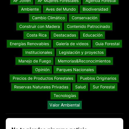
AF Joven
AF Mujeres Forestales
Agenda Forestal
Ambiente
Aves del Mundo
Biodiversidad
Cambio Climático
Conservación
Construir con Madera
Contenido Patrocinado
Costa Rica
Destacadas
Educación
Energías Renovables
Galería de videos
Guia Forestal
Institucionales
Legislación y proyectos
Manejo de Fuego
Memorias&Reconocimientos
Opinión
Parques Nacionales
Precios de Productos Forestales
Pueblos Originarios
Reservas Naturales Privadas
Salud
Sur Forestal
Tecnologías
Valor Ambiental