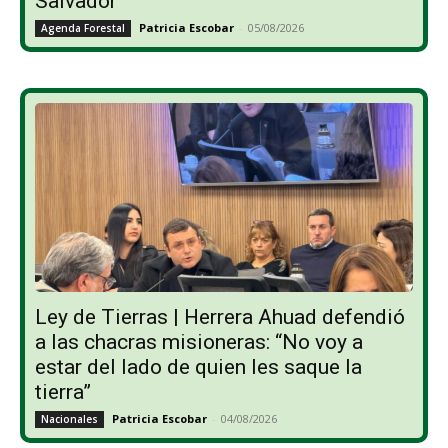
Salvador
Patricia Escobar
-
05/08/2026
Agenda Forestal
Ley de Tierras | Herrera Ahuad defendió
a las chacras misioneras: “No voy a
estar del lado de quien les saque la
tierra”
Patricia Escobar
-
04/08/2026
Nacionales