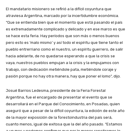
El mandatario misionero se refirió a la difícil coyuntura que
atraviesa Argentina, marcado por la incertidumbre económica.
“Que se entienda bien que el momento que está pasando el país
es extremadamente complicado y delicado y en ese marco es que
se hace esta feria. Hay períodos que son más o menos buenos
pero esto es ‘malo mismo’ y así todo el espíritu que tiene tanto el
pueblo entrerriano como el nuestro, un espíritu guerrero, de salir
hacia adelante, de no quedarse esperando a que la crisis se
vaya; nuestros pueblos empujan a la crisis y la empujamos con
trabajo, con dedicación metiéndole pata, metiéndole coraje y
pasión porque no hay otra manera, hay que poner el lomo”, dijo.
Josué Barrios Ledesma, presidente de la Feria Forestal
Argentina, fue el encargado de presentar el evento que se
desarrollará en el Parque del Conocimiento, en Posadas, quien
aseguró que a pesar de la difícil coyuntura, la edición de este año
de la mayor exposición de la forestoindustria del país será,
cuanto menos, igual de exitosa que la del año pasado. “Estamos
a un mes y podemos confirmar que por lo menos repetiremos lo