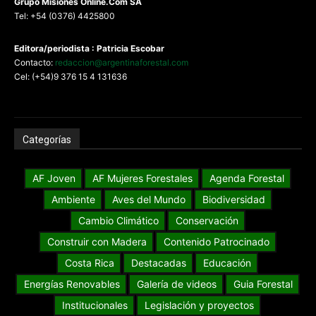
G
rupo Misiones
Online.Com
SA
Tel: +54 (0376) 4425800
Editora/periodista : Patricia Escobar
Contacto:
redaccion@argentinaforestal.com
Cel: (+54)9 376 15 4 131636
Categorías
AF Joven
AF Mujeres Forestales
Agenda Forestal
Ambiente
Aves del Mundo
Biodiversidad
Cambio Climático
Conservación
Construir con Madera
Contenido Patrocinado
Costa Rica
Destacadas
Educación
Energías Renovables
Galería de videos
Guia Forestal
Institucionales
Legislación y proyectos