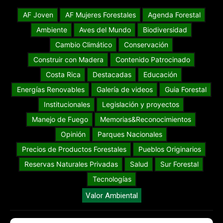
AF Joven
AF Mujeres Forestales
Agenda Forestal
Ambiente
Aves del Mundo
Biodiversidad
Cambio Climático
Conservación
Construir con Madera
Contenido Patrocinado
Costa Rica
Destacadas
Educación
Energías Renovables
Galería de videos
Guia Forestal
Institucionales
Legislación y proyectos
Manejo de Fuego
Memorias&Reconocimientos
Opinión
Parques Nacionales
Precios de Productos Forestales
Pueblos Originarios
Reservas Naturales Privadas
Salud
Sur Forestal
Tecnologías
Valor Ambiental