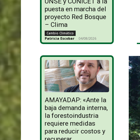
UNSE y CONICET a la
puesta en marcha del
proyecto Red Bosque
– Clima
Cambio Climático
Patricia Escobar
-
04/08/2026
AMAYADAP: «Ante la
baja demanda interna,
la forestoindustria
requiere medidas
para reducir costos y
recuperar