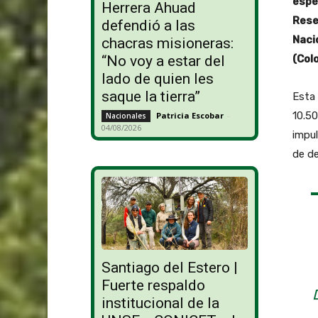
espe
Herrera Ahuad
Rese
defendió a las
Naci
chacras misioneras:
(Col
“No voy a estar del
lado de quien les
saque la tierra”
Esta 
10.50
Patricia Escobar
-
Nacionales
04/08/2026
impul
de de
Santiago del Estero |
Fuerte respaldo
institucional de la