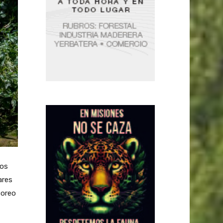
nos
ares
toreo