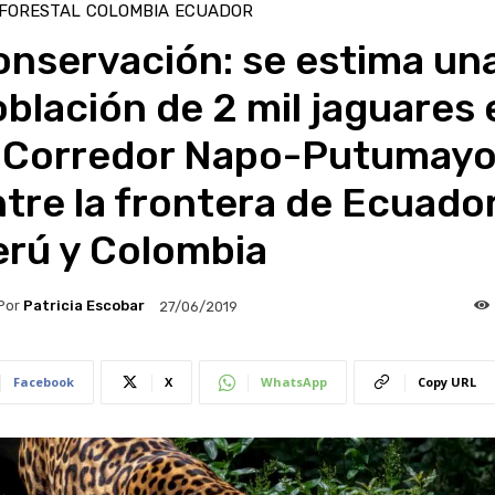
 FORESTAL
COLOMBIA
ECUADOR
onservación: se estima un
blación de 2 mil jaguares 
l Corredor Napo-Putumay
tre la frontera de Ecuador
erú y Colombia
Por
Patricia Escobar
27/06/2019
Facebook
X
WhatsApp
Copy URL