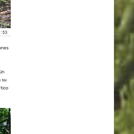
iones
aún
a su
tico