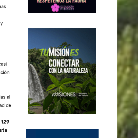
eas
 y
casi
ación
as al
ad de
 129
sta