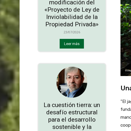
modificación del
«Proyecto de Ley de
Inviolabilidad de la
Propiedad Privada»
23/07/2026
Leer más
Una
“El j
La cuestión tierra: un
fund
desafío estructural
mano 
para el desarrollo
coope
sostenible y la