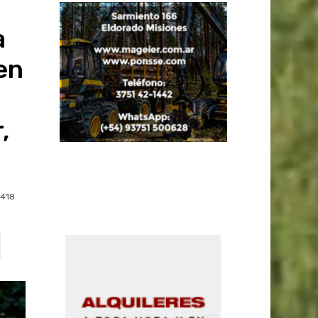
a
en
o
,
418