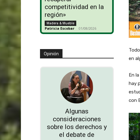
competitividad en la
región»
Madera & Mueble
Patricia Escobar
-
01/08/2026
Todo 
Opinión
en al
En la
hay p
estud
con B
Algunas
consideraciones
sobre los derechos y
el debate de