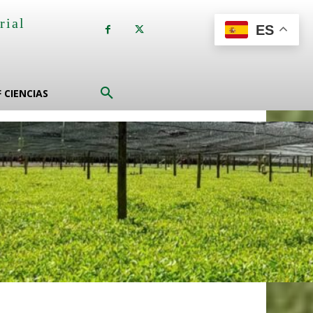
rial
ES
a
F CIENCIAS