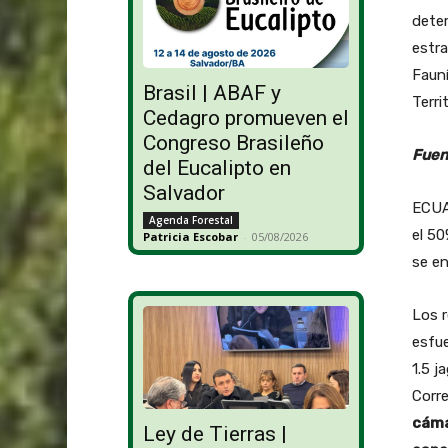
deter
estr
Fauní
Brasil | ABAF y
Terri
Cedagro promueven el
Congreso Brasileño
Fuen
del Eucalipto en
Salvador
ECUAD
Agenda Forestal
el 50
Patricia Escobar
-
05/08/2026
se e
Los r
esfue
1.5 j
Corre
cáma
Ley de Tierras |