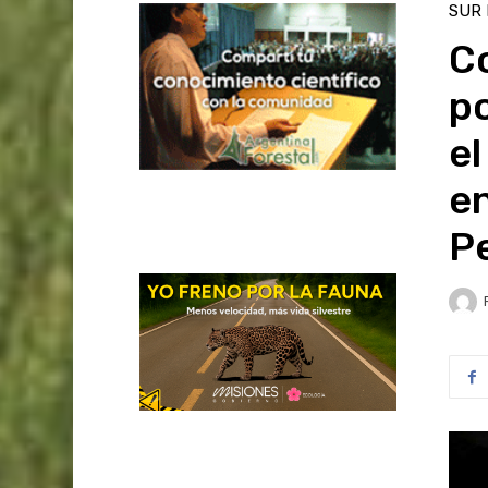
SUR
C
po
e
en
P