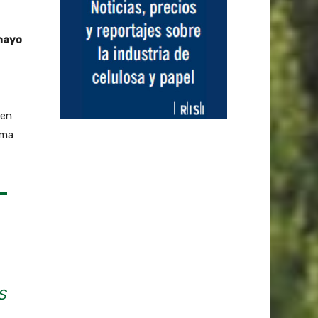
umayo
ten
oma
S