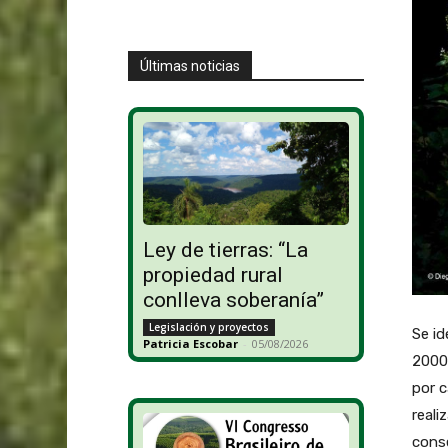
Últimas noticias
Ley de tierras: “La
propiedad rural
conlleva soberanía”
Legislación y proyectos
Se id
Patricia Escobar
-
05/08/2026
2000
por c
reali
cons