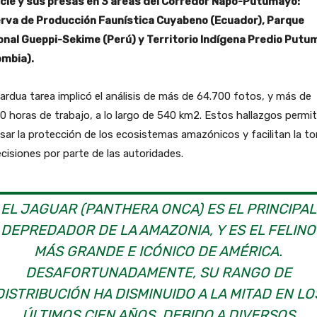
cie y sus presas en 3 áreas del Corredor Napo-Putumayo:
rva de Producción Faunística Cuyabeno (Ecuador), Parque
onal Gueppi-Sekime (Perú) y Territorio Indígena Predio Put
ombia).
ardua tarea implicó el análisis de más de 64.700 fotos, y más de
0 horas de trabajo, a lo largo de 540 km2. Estos hallazgos permi
sar la protección de los ecosistemas amazónicos y facilitan la t
cisiones por parte de las autoridades.
EL JAGUAR (PANTHERA ONCA) ES EL PRINCIPAL
DEPREDADOR DE LA AMAZONIA, Y ES EL FELINO
MÁS GRANDE E ICÓNICO DE AMÉRICA.
DESAFORTUNADAMENTE, SU RANGO DE
DISTRIBUCIÓN HA DISMINUIDO A LA MITAD EN LO
ÚLTIMOS CIEN AÑOS, DEBIDO A DIVERSOS