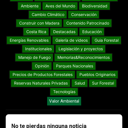
Ambiente
Aves del Mundo
Biodiversidad
Cambio Climático
Conservación
Construir con Madera
Contenido Patrocinado
Costa Rica
Destacadas
Educación
Energías Renovables
Galería de videos
Guia Forestal
Institucionales
Legislación y proyectos
Manejo de Fuego
Memorias&Reconocimientos
Opinión
Parques Nacionales
Precios de Productos Forestales
Pueblos Originarios
Reservas Naturales Privadas
Salud
Sur Forestal
Tecnologías
Valor Ambiental
No te pierdas ninguna noticia