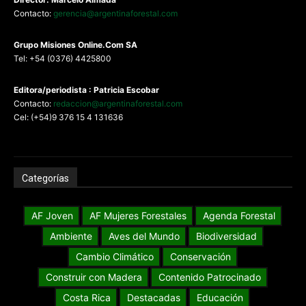
Contacto:
gerencia@argentinaforestal.com
G
rupo Misiones
Online.Com
SA
Tel: +54 (0376) 4425800
Editora/periodista : Patricia Escobar
Contacto:
redaccion@argentinaforestal.com
Cel: (+54)9 376 15 4 131636
Categorías
AF Joven
AF Mujeres Forestales
Agenda Forestal
Ambiente
Aves del Mundo
Biodiversidad
Cambio Climático
Conservación
Construir con Madera
Contenido Patrocinado
Costa Rica
Destacadas
Educación