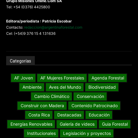
G
rupo Misiones
Online.Com
SA
Tel: +54 (0376) 4425800
Editora/periodista : Patricia Escobar
Contacto:
redaccion@argentinaforestal.com
Cel: (+54)9 376 15 4 131636
Categorías
AF Joven
AF Mujeres Forestales
Agenda Forestal
Ambiente
Aves del Mundo
Biodiversidad
Cambio Climático
Conservación
Construir con Madera
Contenido Patrocinado
Costa Rica
Destacadas
Educación
Energías Renovables
Galería de videos
Guia Forestal
Institucionales
Legislación y proyectos