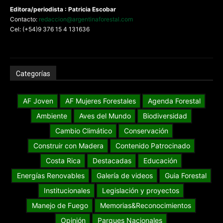
Editora/periodista : Patricia Escobar
Contacto:
redaccion@argentinaforestal.com
Cel: (+54)9 376 15 4 131636
Categorías
AF Joven
AF Mujeres Forestales
Agenda Forestal
Ambiente
Aves del Mundo
Biodiversidad
Cambio Climático
Conservación
Construir con Madera
Contenido Patrocinado
Costa Rica
Destacadas
Educación
Energías Renovables
Galería de videos
Guia Forestal
Institucionales
Legislación y proyectos
Manejo de Fuego
Memorias&Reconocimientos
Opinión
Parques Nacionales