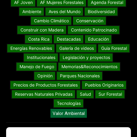
AF Joven
AF Mujeres Forestales
Agenda Forestal
Ambiente
Aves del Mundo
Biodiversidad
Cambio Climático
Conservación
Construir con Madera
Contenido Patrocinado
Costa Rica
Destacadas
Educación
Energías Renovables
Galería de videos
Guia Forestal
Institucionales
Legislación y proyectos
Manejo de Fuego
Memorias&Reconocimientos
Opinión
Parques Nacionales
Precios de Productos Forestales
Pueblos Originarios
Reservas Naturales Privadas
Salud
Sur Forestal
Tecnologías
Valor Ambiental