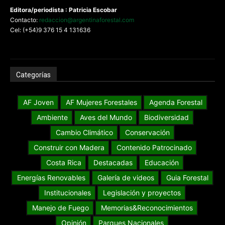
Editora/periodista : Patricia Escobar
Contacto:
redaccion@argentinaforestal.com
Cel: (+54)9 376 15 4 131636
Categorías
AF Joven
AF Mujeres Forestales
Agenda Forestal
Ambiente
Aves del Mundo
Biodiversidad
Cambio Climático
Conservación
Construir con Madera
Contenido Patrocinado
Costa Rica
Destacadas
Educación
Energías Renovables
Galería de videos
Guia Forestal
Institucionales
Legislación y proyectos
Manejo de Fuego
Memorias&Reconocimientos
Opinión
Parques Nacionales