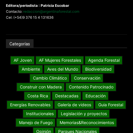
Editora/periodista : Patricia Escobar
Contacto:
redaccion@argentinaforestal.com
Cel: (+54)9 376 15 4 131636
Categorías
AF Joven
AF Mujeres Forestales
Agenda Forestal
Ambiente
Aves del Mundo
Biodiversidad
Cambio Climático
Conservación
Construir con Madera
Contenido Patrocinado
Costa Rica
Destacadas
Educación
Energías Renovables
Galería de videos
Guia Forestal
Institucionales
Legislación y proyectos
Manejo de Fuego
Memorias&Reconocimientos
Opinión
Parques Nacionales