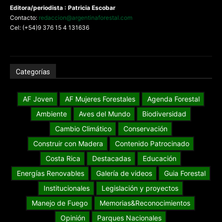
Editora/periodista : Patricia Escobar
Contacto:
redaccion@argentinaforestal.com
Cel: (+54)9 376 15 4 131636
Categorías
AF Joven
AF Mujeres Forestales
Agenda Forestal
Ambiente
Aves del Mundo
Biodiversidad
Cambio Climático
Conservación
Construir con Madera
Contenido Patrocinado
Costa Rica
Destacadas
Educación
Energías Renovables
Galería de videos
Guia Forestal
Institucionales
Legislación y proyectos
Manejo de Fuego
Memorias&Reconocimientos
Opinión
Parques Nacionales