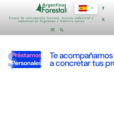
Fuente de información forestal, foresto-industrial y
ambiental de Argentina y América Latina