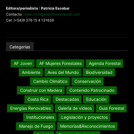
Editora/periodista : Patricia Escobar
Contacto:
redaccion@argentinaforestal.com
Cel: (+54)9 376 15 4 131636
Categorías
AF Joven
AF Mujeres Forestales
Agenda Forestal
Ambiente
Aves del Mundo
Biodiversidad
Cambio Climático
Conservación
Construir con Madera
Contenido Patrocinado
Costa Rica
Destacadas
Educación
Energías Renovables
Galería de videos
Guia Forestal
Institucionales
Legislación y proyectos
Manejo de Fuego
Memorias&Reconocimientos