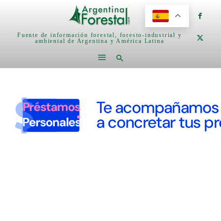
Fuente de información forestal, foresto-industrial y
ambiental de Argentina y América Latina