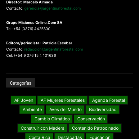
Director: Marcelo Almada
Contacto:
gerencia@argentinaforestal.com
G
rupo Misiones
Online.Com
SA
Tel: +54 (0376) 4425800
Editora/periodista : Patricia Escobar
Contacto:
redaccion@argentinaforestal.com
Cel: (+54)9 376 15 4 131636
Categorías
AF Joven
AF Mujeres Forestales
Agenda Forestal
Ambiente
Aves del Mundo
Biodiversidad
Cambio Climático
Conservación
Construir con Madera
Contenido Patrocinado
Costa Rica
Destacadas
Educación