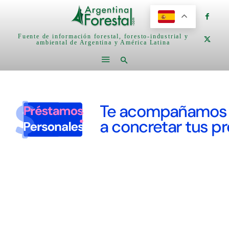
Fuente de información forestal, foresto-industrial y
ambiental de Argentina y América Latina