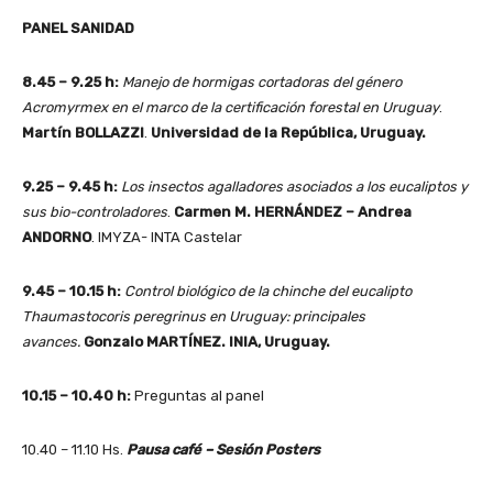
PANEL SANIDAD
8.45 – 9.25 h:
Manejo de hormigas cortadoras del género
Acromyrmex en el marco de la certificación forestal en Uruguay
.
Martín BOLLAZZI
.
Universidad de la República, Uruguay.
9.25 – 9.45 h:
Los insectos agalladores asociados a los eucaliptos y
sus bio-controladores
.
Carmen M. HERNÁNDEZ – Andrea
ANDORNO
. IMYZA- INTA Castelar
9.45 – 10.15 h:
Control biológico de la chinche del eucalipto
Thaumastocoris peregrinus en Uruguay: principales
avances.
Gonzalo MARTÍNEZ. INIA, Uruguay.
10.15 – 10.40 h:
Preguntas al panel
10.40 – 11.10 Hs.
Pausa café – Sesión Posters