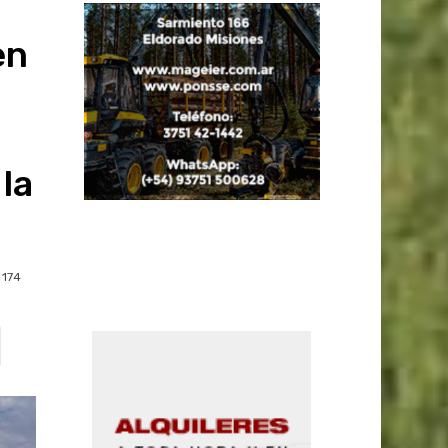
en
 la
174