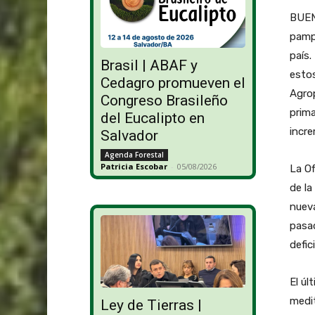
BUENO
pampe
país.
Brasil | ABAF y
estos
Cedagro promueven el
Agrop
Congreso Brasileño
prima
del Eucalipto en
incre
Salvador
Agenda Forestal
Patricia Escobar
-
05/08/2026
La Of
de la
nuev
pasad
defic
El úl
medit
Ley de Tierras |