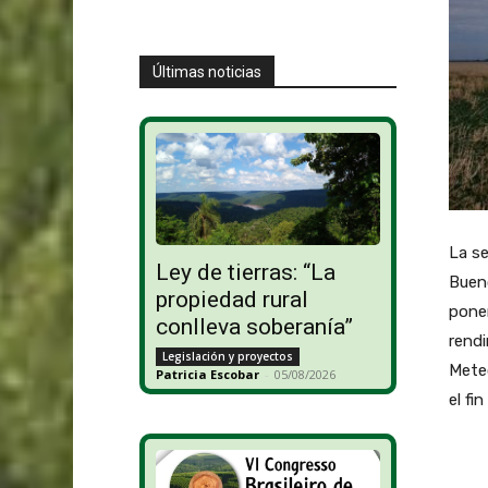
Últimas noticias
La se
Ley de tierras: “La
Bueno
propiedad rural
ponen
conlleva soberanía”
rendi
Legislación y proyectos
Meteo
Patricia Escobar
-
05/08/2026
el fi