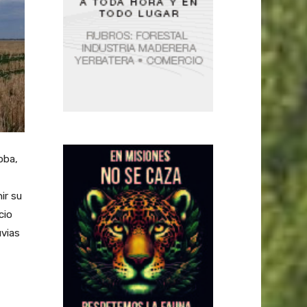
oba,
ir su
cio
uvias