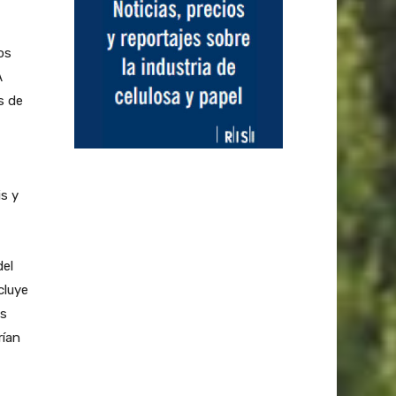
os
A
s de
s y
del
cluye
es
rían