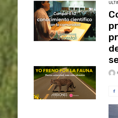
ULT
Co
pr
pr
de
s