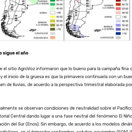
 sigue el año
 el sitio AgroVoz informaron que lo bueno para la campaña fina 
 y el inicio de la gruesa es que la primavera continuaría con un bue
en de lluvias, de acuerdo a la perspectiva trimestral elaborada por
almente se observan condiciones de neutralidad sobre el Pacífic
orial Central dando lugar a una fase neutral del fenómeno El Niñ
ación del Sur (Enos). Sin embargo, de acuerdo a los modelos diná
adísticos, en el trimestre septiembre-octubre-noviembre (SON) 