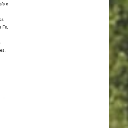
aís a
os
 Fe.
n
es,