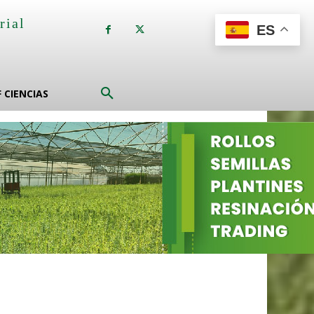
rial
ES
a
F CIENCIAS