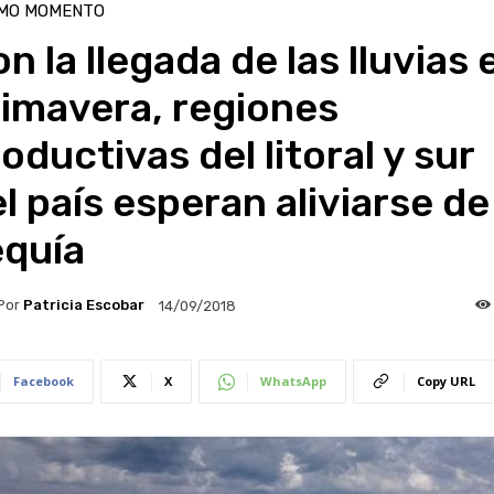
IMO MOMENTO
n la llegada de las lluvias 
imavera, regiones
oductivas del litoral y sur
l país esperan aliviarse de
equía
Por
Patricia Escobar
14/09/2018
Facebook
X
WhatsApp
Copy URL