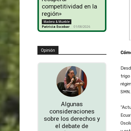
competitividad en la
región»
Madera & Mueble
Patricia Escobar
-
01/08/2026
Opinión
Cómo
Desde
trigo
régim
SMN.
Algunas
“Actu
consideraciones
Ecuat
sobre los derechos y
Oscil
el debate de
y est