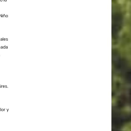
 Niño
males
sada
a
ires.
lor y