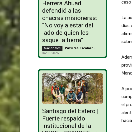
caso 
Herrera Ahuad
defendió a las
chacras misioneras:
La au
“No voy a estar del
días 
lado de quien les
afirm
saque la tierra”
sobre
Patricia Escobar
-
Nacionales
04/08/2026
Adem
provi
Mend
A poc
campo
el pr
Santiago del Estero |
alent
Fuerte respaldo
hacia
institucional de la