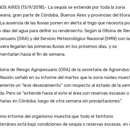
S AIRES (13/9/2018).- La sequía se extiende por toda la zona
ana, gran parte de Córdoba, Buenos Aires y provincias del litoral
 La ausencia de las lluvias ponen en alerta al trigo que necesita po
 días del agua para definir su rendimiento. Según la Oficina de Ri
ecuario (ORA) y del Servicio Meteorológico Nacional (SMN) con la
vera llegarían las primeras lluvias en los próximos días, y se
mentarían hacia el fin de semana.
icina de Riesgo Agropecuario (ORA) de la secretaria de Agroindust
 Nación señaló en su informe del martes que la zona núcleo mues
amente un “leve desecamiento” con respecto al estado de la se
a. Pero se “extiende hacia el este el área con reservas escasas o
itarias en Córdoba, luego de otra semana sin precipitaciones”.
timo informe del organismo muestra que todo el territorio
erráneo está bajo condiciones de sequía o reservas escasas, en 