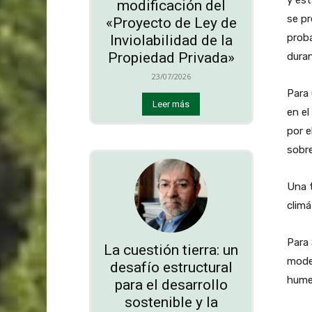
modificación del
se pr
«Proyecto de Ley de
proba
Inviolabilidad de la
Propiedad Privada»
duran
23/07/2026
Para 
Leer más
en el
por e
sobre
Una t
climá
Para 
La cuestión tierra: un
mode
desafío estructural
humed
para el desarrollo
sostenible y la