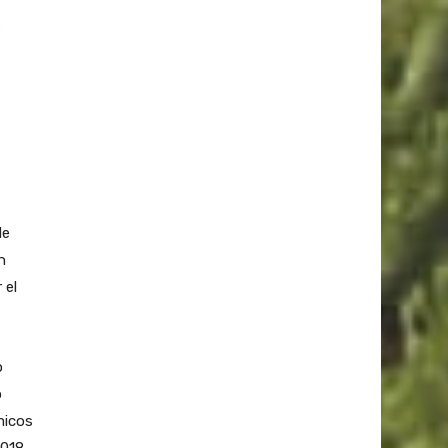
de
n
 el
o
o
micos
2018