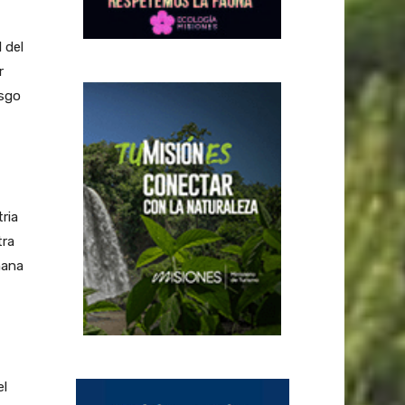
 del
r
esgo
ria
tra
mana
el