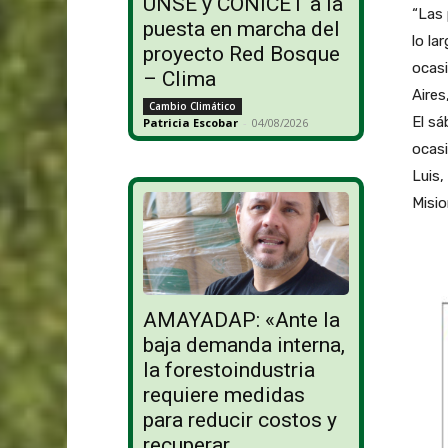
UNSE y CONICET a la
“Las 
puesta en marcha del
lo la
proyecto Red Bosque
ocasi
– Clima
Aires
Cambio Climático
El sá
Patricia Escobar
-
04/08/2026
ocas
Luis,
Misio
AMAYADAP: «Ante la
baja demanda interna,
la forestoindustria
requiere medidas
para reducir costos y
recuperar