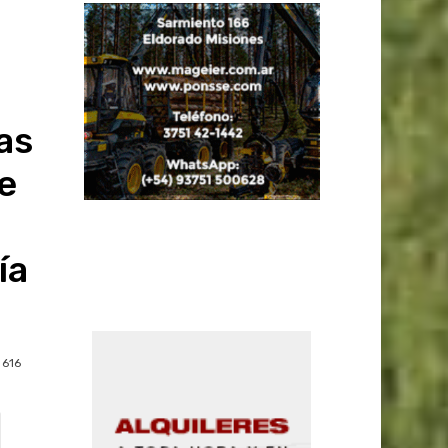
as
e
ía
616