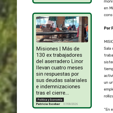
monit
en Mi
const
Por 
MISIO
Misiones | Más de
Sala 
130 ex trabajadores
traba
del aserradero Linor
siste
llevan cuatro meses
tiemp
sin respuestas por
activ
sus deudas salariales
un un
e indemnizaciones
empl
tras el cierre...
rolli
Política y Economía
Patricia Escobar
-
07/08/2026
“En e