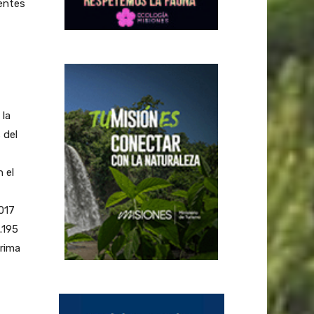
tentes
 la
 del
 el
2017
.195
rima