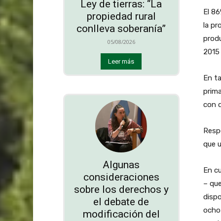
Ley de tierras: “La
El 86
propiedad rural
la pr
conlleva soberanía”
produ
05/08/2026
2015 
Leer más
En ta
prima
con d
Respe
que u
Algunas
En cu
consideraciones
– que
sobre los derechos y
dispo
el debate de
ocho 
modificación del