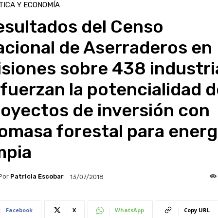
TICA Y ECONOMÍA
esultados del Censo
acional de Aserraderos en
siones sobre 438 industri
fuerzan la potencialidad d
oyectos de inversión con
omasa forestal para energ
mpia
Por
Patricia Escobar
13/07/2018
Facebook
X
WhatsApp
Copy URL