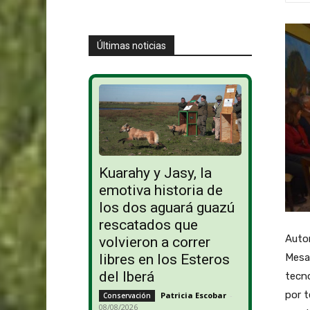
Últimas noticias
Kuarahy y Jasy, la
emotiva historia de
los dos aguará guazú
rescatados que
Autor
volvieron a correr
libres en los Esteros
Mesa 
del Iberá
tecno
por t
Patricia Escobar
-
Conservación
08/08/2026