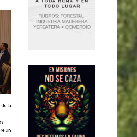
 de la
,
os
bre un