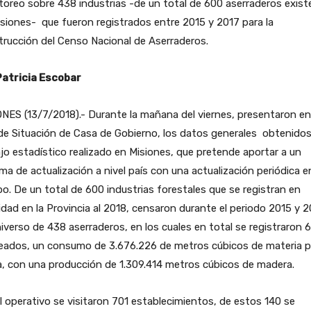
oreo sobre 438 industrias -de un total de 600 aserraderos exis
siones- que fueron registrados entre 2015 y 2017 para la
rucción del Censo Nacional de Aserraderos.
Patricia Escobar
NES (13/7/2018).- Durante la mañana del viernes, presentaron en
de Situación de Casa de Gobierno, los datos generales obtenidos
jo estadístico realizado en Misiones, que pretende aportar a un
ma de actualización a nivel país con una actualización periódica en
o. De un total de 600 industrias forestales que se registran en
idad en la Provincia al 2018, censaron durante el periodo 2015 y 
iverso de 438 aserraderos, en los cuales en total se registraron 6
eados, un consumo de 3.676.226 de metros cúbicos de materia p
za, con una producción de 1.309.414 metros cúbicos de madera.
l operativo se visitaron 701 establecimientos, de estos 140 se