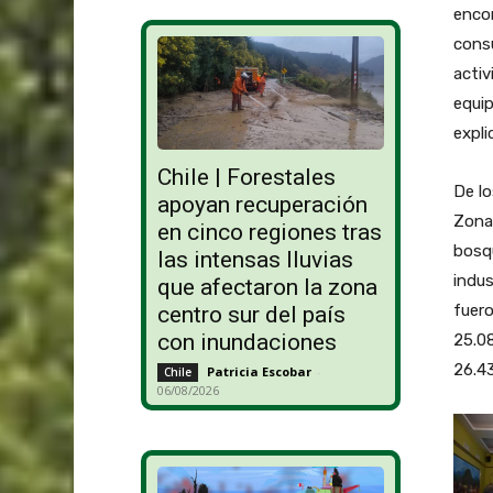
encon
consu
activ
equip
expli
Chile | Forestales
De lo
apoyan recuperación
Zona 
en cinco regiones tras
bosqu
las intensas lluvias
indus
que afectaron la zona
fuero
centro sur del país
con inundaciones
25.08
26.4
Patricia Escobar
-
Chile
06/08/2026