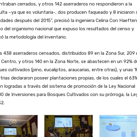
traban cerrados, y otros 142 aserraderos no respondieron a la
lta –ya que es voluntaria-, dos producen faqueado y 8 iniciaron 
idades después del 2015”, precisó la ingeniera Celina Con Haeften
o del organismo nacional que expuso los resultados del censo y
có la metodología del inventario.
s 438 aserraderos censados, distribuidos 89 en la Zona Sur, 209 
Centro, y otros 140 en la Zona Norte, se abastecen en un 92% d
es cultivados (pino, eucaliptos, araucarias, entre otras), y unas 
trias declararon poseer plantaciones propias, de los cuales el 63
n logradas a través del sistema de promoción de la Ley Nacional
0 de Inversiones para Bosques Cultivados con su prórroga, la Le
32.