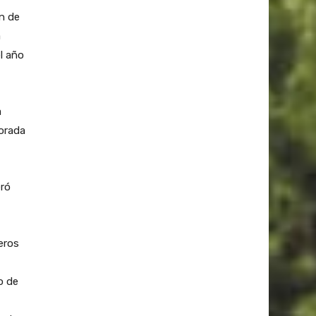
en de
a
l año
a
borada
eró
eros
o de