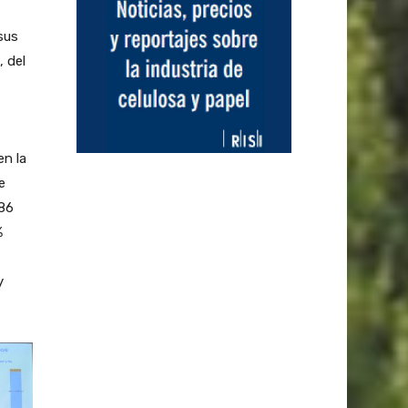
sus
, del
en la
e
186
%
y