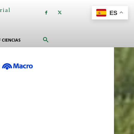
rial
ES
a
F CIENCIAS