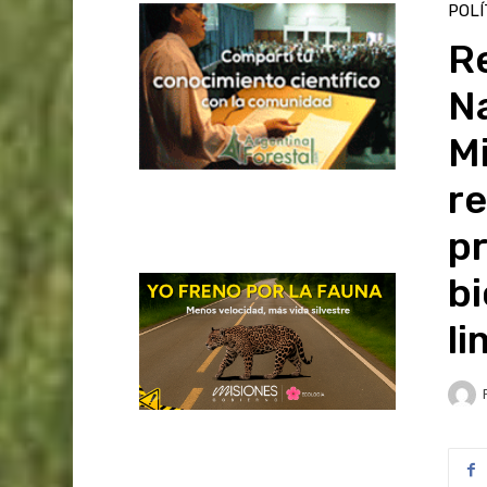
POLÍ
R
N
Mi
re
pr
bi
li