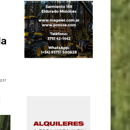
la
237