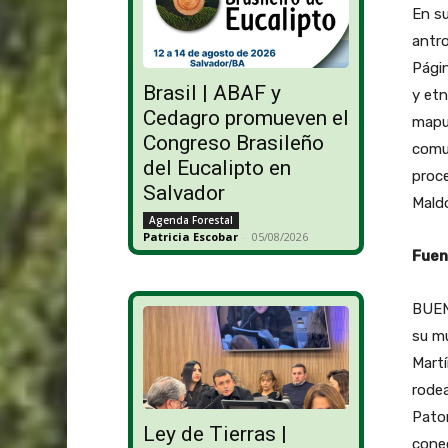
En su
antro
Págin
Brasil | ABAF y
y etn
Cedagro promueven el
mapuc
Congreso Brasileño
comun
del Eucalipto en
proce
Salvador
Maldo
Agenda Forestal
Patricia Escobar
-
05/08/2026
Fuen
BUENO
su mu
Martí
rodea
Pator
Ley de Tierras |
conec