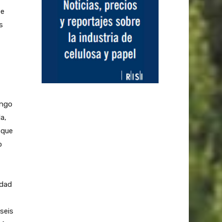
pe
s
engo
a,
 que
o
idad
seis