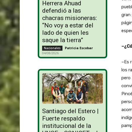
Herrera Ahuad
puebl
defendió a las
gran 
chacras misioneras:
págin
“No voy a estar del
espec
lado de quien les
saque la tierra”
–¿Có
Patricia Escobar
-
Nacionales
04/08/2026
–Es 
los r
pero 
convi
Pinc
pers
acom
Santiago del Estero |
indí
Fuerte respaldo
institucional de la
pampe