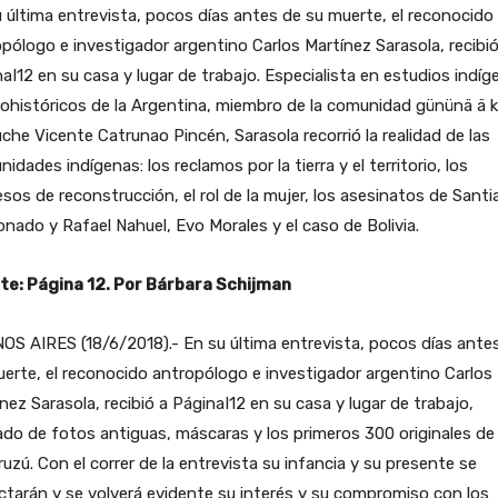
 última entrevista, pocos días antes de su muerte, el reconocido
pólogo e investigador argentino Carlos Martínez Sarasola, recibió
aI12 en su casa y lugar de trabajo. Especialista en estudios indíg
ohistóricos de la Argentina, miembro de la comunidad gününä ä 
he Vicente Catrunao Pincén, Sarasola recorrió la realidad de las
idades indígenas: los reclamos por la tierra y el territorio, los
sos de reconstrucción, el rol de la mujer, los asesinatos de Sant
nado y Rafael Nahuel, Evo Morales y el caso de Bolivia.
te: Página 12. Por Bárbara Schijman
S AIRES (18/6/2018).- En su última entrevista, pocos días ante
erte, el reconocido antropólogo e investigador argentino Carlos
nez Sarasola, recibió a PáginaI12 en su casa y lugar de trabajo,
do de fotos antiguas, máscaras y los primeros 300 originales de
uzú. Con el correr de la entrevista su infancia y su presente se
tarán y se volverá evidente su interés y su compromiso con los