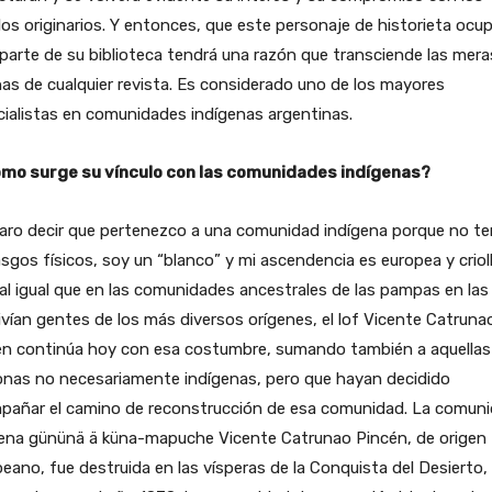
os originarios. Y entonces, que este personaje de historieta ocu
parte de su biblioteca tendrá una razón que transciende las mera
as de cualquier revista. Es considerado uno de los mayores
ialistas en comunidades indígenas argentinas.
mo surge su vínculo con las comunidades indígenas?
raro decir que pertenezco a una comunidad indígena porque no t
asgos físicos, soy un “blanco” y mi ascendencia es europea y crioll
al igual que en las comunidades ancestrales de las pampas en las
vían gentes de los más diversos orígenes, el lof Vicente Catruna
én continúa hoy con esa costumbre, sumando también a aquellas
onas no necesariamente indígenas, pero que hayan decidido
pañar el camino de reconstrucción de esa comunidad. La comun
gena gününä ä küna-mapuche Vicente Catrunao Pincén, de origen
ano, fue destruida en las vísperas de la Conquista del Desierto, 