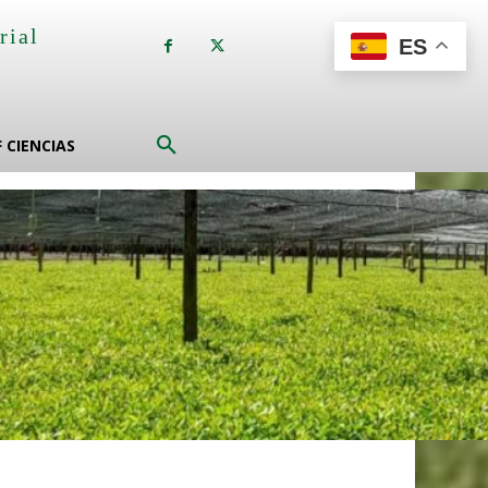
rial
ES
a
F CIENCIAS