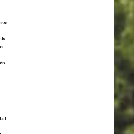
enos
a
 de
ió.
uén
dad