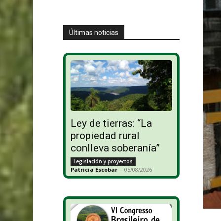
Últimas noticias
Ley de tierras: “La
propiedad rural
conlleva soberanía”
Legislación y proyectos
Patricia Escobar
-
05/08/2026