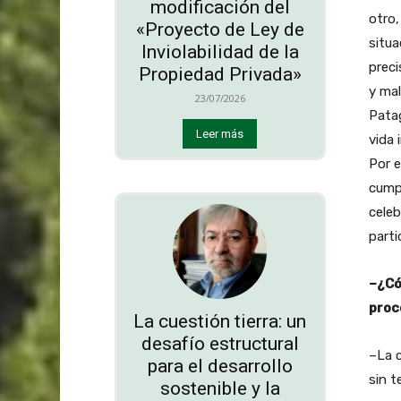
modificación del
otro,
«Proyecto de Ley de
situa
Inviolabilidad de la
preci
Propiedad Privada»
y ma
23/07/2026
Patag
Leer más
vida 
Por e
cump
celeb
parti
–¿Có
proc
La cuestión tierra: un
desafío estructural
–La 
para el desarrollo
sin t
sostenible y la