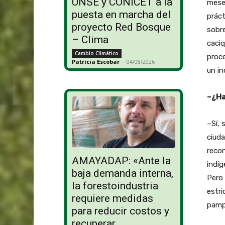
UNSE y CONICET a la
meses
puesta en marcha del
prác
proyecto Red Bosque
sobre
– Clima
caciq
Cambio Climático
proce
Patricia Escobar
-
04/08/2026
un in
–¿Ha
–Sí, 
ciuda
recon
AMAYADAP: «Ante la
indíg
baja demanda interna,
Pero 
la forestoindustria
estri
requiere medidas
pamp
para reducir costos y
recuperar