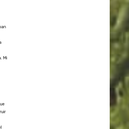
ban
a
. Mi
que
uir
l