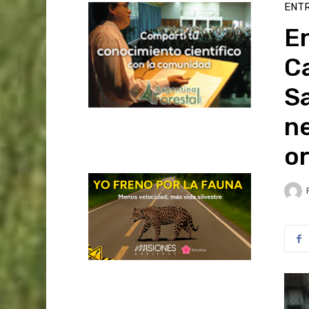
ENTR
E
Ca
Sa
ne
or