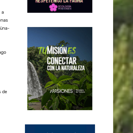
 a
enas
küna-
iago
s de