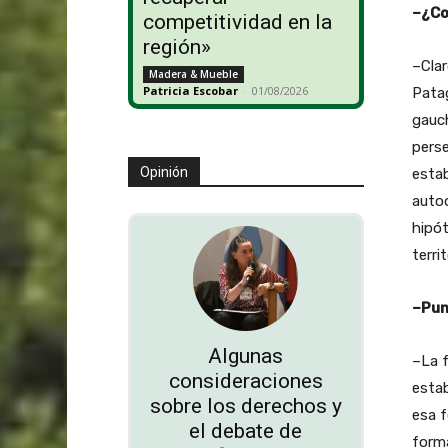
–¿Co
competitividad en la
región»
–Clar
Madera & Mueble
Patricia Escobar
-
01/08/2026
Patag
gauch
perse
Opinión
estab
auto
hipót
terri
–Pun
Algunas
–La f
consideraciones
estab
sobre los derechos y
esa f
el debate de
forma