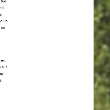
 fue
on
el
zó un
 es
e en
 a la
no
s.