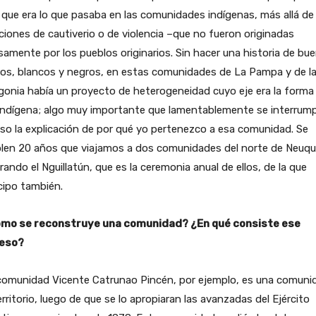
 que era lo que pasaba en las comunidades indígenas, más allá de
ciones de cautiverio o de violencia –que no fueron originadas
samente por los pueblos originarios. Sin hacer una historia de bu
los, blancos y negros, en estas comunidades de La Pampa y de l
onia había un proyecto de heterogeneidad cuyo eje era la forma
indígena; algo muy importante que lamentablemente se interrump
so la explicación de por qué yo pertenezco a esa comunidad. Se
len 20 años que viajamos a dos comunidades del norte de Neuq
rando el Nguillatún, que es la ceremonia anual de ellos, de la que
cipo también.
mo se reconstruye una comunidad? ¿En qué consiste ese
eso?
comunidad Vicente Catrunao Pincén, por ejemplo, es una comuni
erritorio, luego de que se lo apropiaran las avanzadas del Ejército