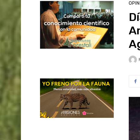
OPIN
Dí
Am
A