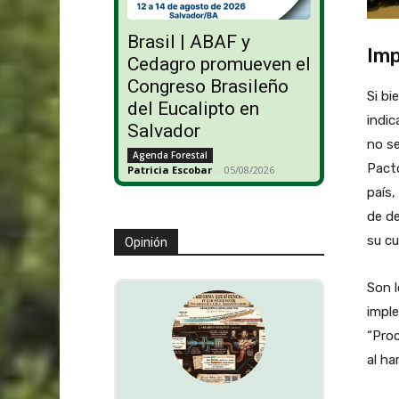
Brasil | ABAF y
Imp
Cedagro promueven el
Congreso Brasileño
Si bi
del Eucalipto en
indic
Salvador
no s
Agenda Forestal
Pacto
Patricia Escobar
-
05/08/2026
país,
de d
su c
Opinión
Son l
imple
“Proc
al ha