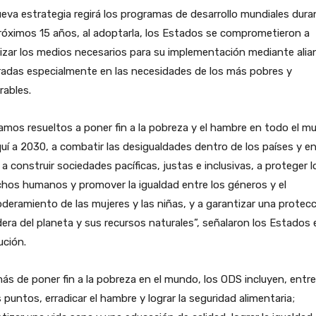
eva estrategia regirá los programas de desarrollo mundiales dura
róximos 15 años, al adoptarla, los Estados se comprometieron a
izar los medios necesarios para su implementación mediante alia
radas especialmente en las necesidades de los más pobres y
rables.
mos resueltos a poner fin a la pobreza y el hambre en todo el m
uí a 2030, a combatir las desigualdades dentro de los países y e
, a construir sociedades pacíficas, justas e inclusivas, a proteger l
hos humanos y promover la igualdad entre los géneros y el
eramiento de las mujeres y las niñas, y a garantizar una protec
era del planeta y sus recursos naturales”, señalaron los Estados 
ución.
s de poner fin a la pobreza en el mundo, los ODS incluyen, entre
 puntos, erradicar el hambre y lograr la seguridad alimentaria;