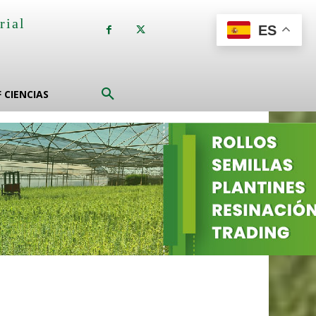
rial
ES
a
F CIENCIAS