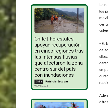
La nu
los p
movil
cent
vulne
Chile | Forestales
«Esta
apoyan recuperación
de aq
en cinco regiones tras
las intensas lluvias
ellos
que afectaron la zona
derec
centro sur del país
empod
con inundaciones
durad
Patricia Escobar
-
Chile
resol
06/08/2026
Ademá
otros