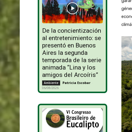
garan
géner
econ
climá
De la concientización
al entretenimiento: se
presentó en Buenos
Aires la segunda
temporada de la serie
animada “Lina y los
amigos del Arcoíris”
Patricia Escobar
-
Ambiente
06/08/2026