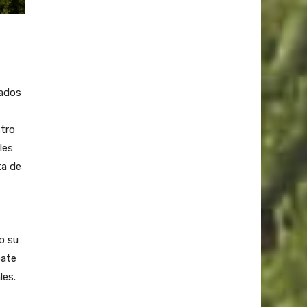
tados
stro
les
ta de
o su
bate
les.