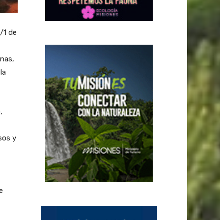
/1 de
onas,
la
,
sos y
e