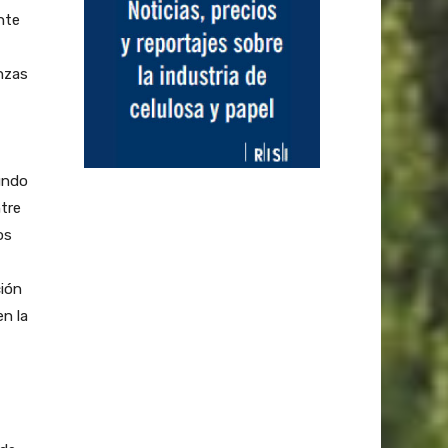
nte
nzas
undo
ntre
os
ción
en la