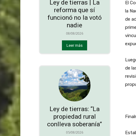
Ley de tierras | La
El Co
reforma que sí
la Na
funcionó no la votó
de ad
nadie
prime
08/08/2026
vincu
expu
Leer más
Luego
de la
revis
propu
Ley de tierras: “La
propiedad rural
Final
conlleva soberanía”
05/08/2026
Estab