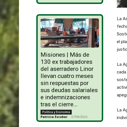
La As
fecha
Soste
el pl
justic
Misiones | Más de
130 ex trabajadores
La Ag
del aserradero Linor
cada 
llevan cuatro meses
soste
sin respuestas por
activ
sus deudas salariales
apegá
e indemnizaciones
tras el cierre...
La Ag
Política y Economía
Patricia Escobar
-
07/08/2026
indiv