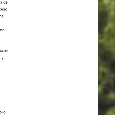
ia de
oceso
na
rno
ación
 y
ollo