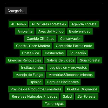
Categorías
AF Joven
AF Mujeres Forestales
Agenda Forestal
Ambiente
Aves del Mundo
Biodiversidad
Cambio Climático
Conservación
Construir con Madera
Contenido Patrocinado
Costa Rica
Destacadas
Educación
Energías Renovables
Galería de videos
Guia Forestal
Institucionales
Legislación y proyectos
Manejo de Fuego
Memorias&Reconocimientos
Opinión
Parques Nacionales
Precios de Productos Forestales
Pueblos Originarios
Reservas Naturales Privadas
Salud
Sur Forestal
Tecnologías