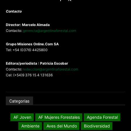
Contacto
Director: Marcelo Almada
Contacto:
gerencia@argentinaforestal.com
G
rupo Misiones
Online.Com
SA
Tel: +54 (0376) 4425800
Editora/periodista : Patricia Escobar
Contacto:
redaccion@argentinaforestal.com
Cel: (+54)9 376 15 4 131636
Categorías
AF Joven
AF Mujeres Forestales
Agenda Forestal
Ambiente
Aves del Mundo
Biodiversidad