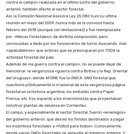
contra el campo» realizada en el último lustro del gobierno
anterior, también afectó al sector forestal.
Así, la Comisión Nacional Asesora Ley 25.080 tuvo su ultima
reunión en mayo del 2009, nunca más se la convocó hasta
febrero del 2018 (aunque con limitaciones) y fue reemplazada
por «Mesas Forestales», de distinta composición, pero
convocadas a dedo por los funcionarios de turno, buscando más
«apaludidores» que actores que se preocuparan por TODA la
actividad forestal del país.
Además de «la guerra contra el campo», no se puede dejar de
mencionar la vergonzosa «guerra contra Botnia y la Rep. Oriental
del Uruguay», donde AFOME fue la ÚNICA ONG forestal que
cuestionó pÚblicamente lo irracional de esta vergonzosa página
forestal en la historia argentina, los embates contra Papel
Prensa, etc. Eso espantó a los inversionistas que proyectaban
construir plantas de celulosa en Corrientes.
El campo, y especialmente el sector forestal, fueron «enemigos»
del gobierno anterior, que desvió los fondos destinados a pagar
los incentivos forestales a «fútbol para todos». Curiosamente,
desde varias ONGs forestales se aplaudía al gobierno anterior. Y