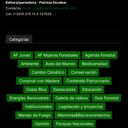
Editora/periodista : Patricia Escobar
Contacto:
redaccion@argentinaforestal.com
Cel: (+54)9 376 15 4 131636
Categorías
AF Joven
AF Mujeres Forestales
Agenda Forestal
Ambiente
Aves del Mundo
Biodiversidad
Cambio Climático
Conservación
Construir con Madera
Contenido Patrocinado
Costa Rica
Destacadas
Educación
Energías Renovables
Galería de videos
Guia Forestal
Institucionales
Legislación y proyectos
Manejo de Fuego
Memorias&Reconocimientos
Opinión
Parques Nacionales