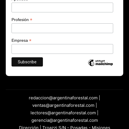
*
Profesión
*
Empresa
redaccion@argentinaforestal.com |
ventas@argentinaforestal.com |
lectores@argentinaforestal.com |
gerencia@argentinaforestal.com
Dirección | Troazzi S/N - Posadas - Misiones