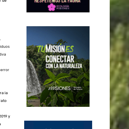
r de
,
siduos
tiva
 error
ra la
rato
2019 y
a