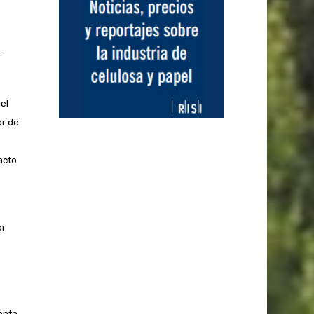
-
el
or de
acto
or
enta