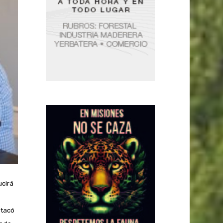
ucirá
stacó