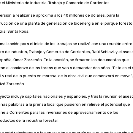
 el Ministerio de Industria, Trabajo y Comercio de Corrientes.
ersión a realizar se aproxima a los 40 millones de dólares, para la
rucción de una planta de generación de bioenergía en el parque foresto
trial Santa Rosa.
malización para el inicio de los trabajos se realizó con una reunión entre 
ro de Industria, Trabajo y Comercio de Corrientes, Raúl Schiavi, y el ases
mpañía, Omar Zorzenón. En la ocasión, se firmaron los documentos que
itan el comienzo de las tareas que van a demandar dos años. “Esto es el 
l y real de la puesta en marcha de la obra civil que comenzará en mayo”,
tizó Zorzenón.
oyecto incluye capitales nacionales y españoles, y tras la reunión el ases
unas palabras a la prensa local que pusieron en relieve el potencial que
ene a Corrientes para las inversiones de aprovechamiento de los
oductos de la industria forestal.
rma está relacionada a la generación de energía ya que cuenta con cincu