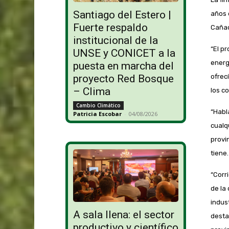
Santiago del Estero |
años 
Fuerte respaldo
Cañad
institucional de la
“El p
UNSE y CONICET a la
energ
puesta en marcha del
ofrec
proyecto Red Bosque
– Clima
los c
Cambio Climático
“Habl
Patricia Escobar
-
04/08/2026
cualq
provi
tiene.
“Corr
de la
indus
A sala llena: el sector
desta
productivo y científico