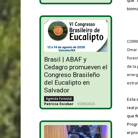
que “
bioma
CORRI
Omar 
Brasil | ABAF y
fores
Cedagro promueven el
de la
Congreso Brasileño
energ
del Eucalipto en
estra
Salvador
Agenda Forestal
Esta 
Patricia Escobar
-
05/08/2026
real 
que fi
Progr
el pr