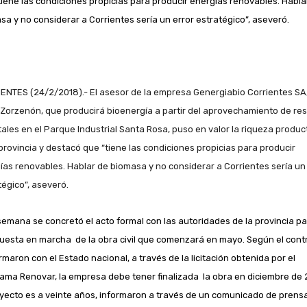
tiene las condiciones propicias para producir energías renovables. Habla
sa y no considerar a Corrientes sería un error estratégico”, aseveró.
ENTES (24/2/2018).- El asesor de la empresa Genergiabio Corrientes SA
Zorzenón, que producirá bioenergía a partir del aprovechamiento de re
tales en el Parque Industrial Santa Rosa, puso en valor la riqueza produc
 provincia y destacó que “tiene las condiciones propicias para producir
ías renovables. Hablar de biomasa y no considerar a Corrientes sería un
tégico”, aseveró.
semana se concretó el acto formal con las autoridades de la provincia pa
puesta en marcha de la obra civil que comenzará en mayo. Según el cont
rmaron con el Estado nacional, a través de la licitación obtenida por el
ama Renovar, la empresa debe tener finalizada la obra en diciembre de 
oyecto es a veinte años, informaron a través de un comunicado de prens