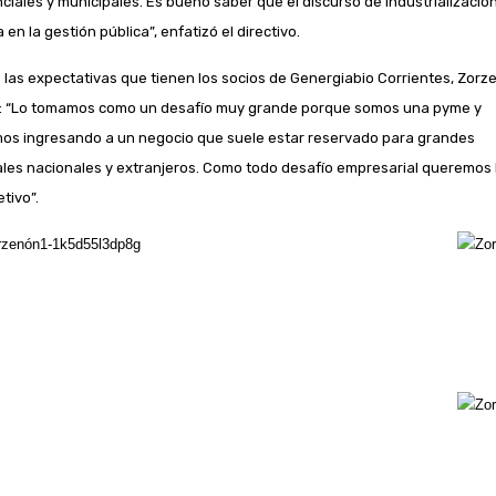
nciales y municipales. Es bueno saber que el discurso de industrializació
a en la gestión pública”, enfatizó el directivo.
 las expectativas que tienen los socios de Genergiabio Corrientes, Zorz
: “Lo tomamos como un desafío muy grande porque somos una pyme y
os ingresando a un negocio que suele estar reservado para grandes
ales nacionales y extranjeros. Como todo desafío empresarial queremos 
etivo”.