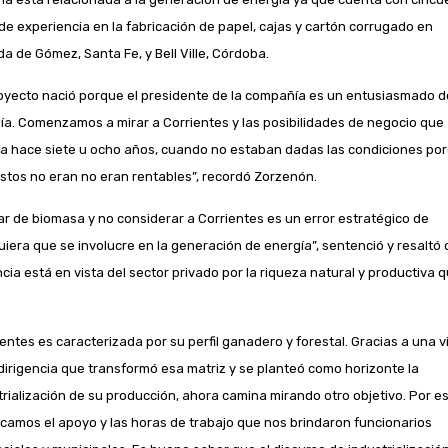
de experiencia en la fabricación de papel, cajas y cartón corrugado en
a de Gómez, Santa Fe, y Bell Ville, Córdoba.
royecto nació porque el presidente de la compañía es un entusiasmado d
ía. Comenzamos a mirar a Corrientes y las posibilidades de negocio que
ía hace siete u ocho años, cuando no estaban dadas las condiciones po
ostos no eran no eran rentables”, recordó Zorzenón.
ar de biomasa y no considerar a Corrientes es un error estratégico de
uiera que se involucre en la generación de energía”, sentenció y resaltó 
ncia está en vista del sector privado por la riqueza natural y productiva 
ientes es caracterizada por su perfil ganadero y forestal. Gracias a una v
 dirigencia que transformó esa matriz y se planteó como horizonte la
trialización de su producción, ahora camina mirando otro objetivo. Por e
camos el apoyo y las horas de trabajo que nos brindaron funcionarios