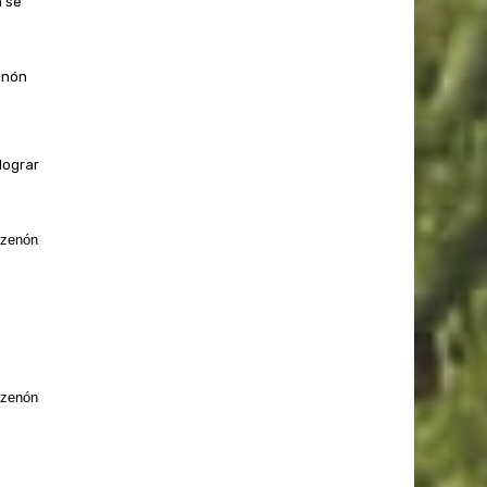
n se
enón
lograr