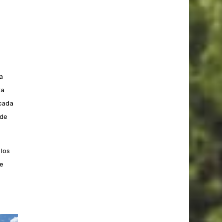
a
ra
icada
 de
 los
de