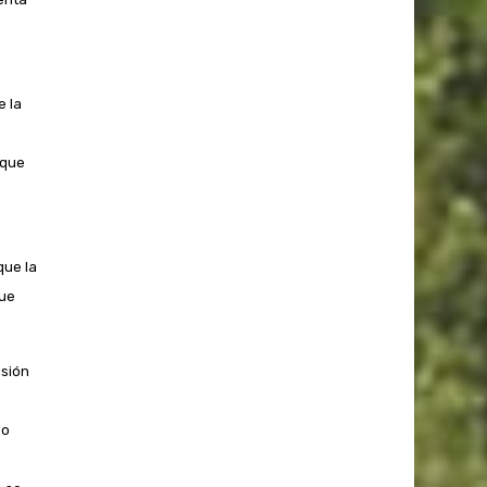
e la
rque
que la
que
isión
so