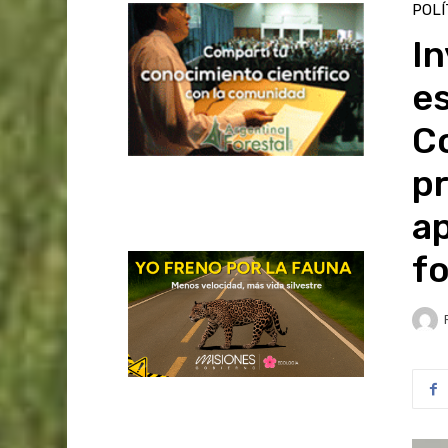
POLÍ
In
es
C
p
a
fo