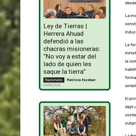
desde
La inv
const
Ley de Tierras |
indus
Herrera Ahuad
defendió a las
La for
chacras misioneras:
minist
“No voy a estar del
la co
lado de quien les
habil
saque la tierra”
forma
Patricia Escobar
-
Nacionales
04/08/2026
sinte
El pr
dejó 
sosti
subpr
La fi