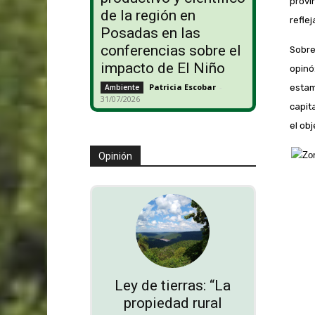
provi
de la región en
reflej
Posadas en las
conferencias sobre el
Sobre
impacto de El Niño
opinó
Patricia Escobar
-
estam
Ambiente
31/07/2026
capit
el obj
Opinión
Ley de tierras: “La
propiedad rural