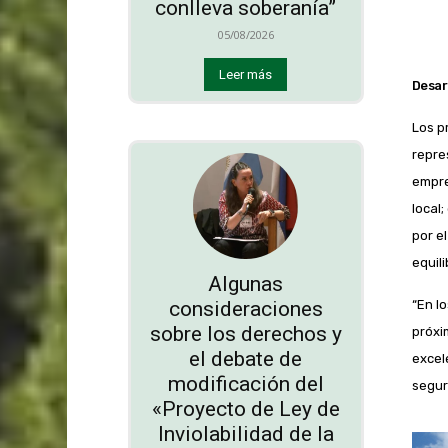
conlleva soberanía”
05/08/2026
Leer más
Desarr
Los p
repre
empre
local
por e
equili
Algunas
consideraciones
“En l
sobre los derechos y
próxi
el debate de
excel
modificación del
segur
«Proyecto de Ley de
Inviolabilidad de la