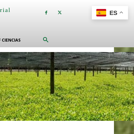
rial
ES
a
F CIENCIAS