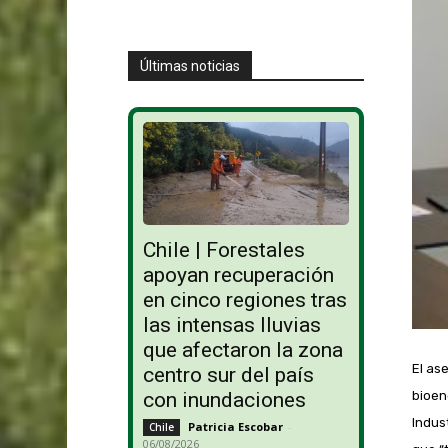
Últimas noticias
Chile | Forestales
apoyan recuperación
en cinco regiones tras
las intensas lluvias
que afectaron la zona
El as
centro sur del país
con inundaciones
bioen
Indus
Patricia Escobar
-
Chile
06/08/2026