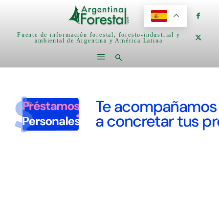
Fuente de información forestal, foresto-industrial y
ambiental de Argentina y América Latina