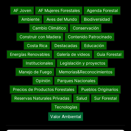
AF Joven
AF Mujeres Forestales
Agenda Forestal
Ambiente
Aves del Mundo
Biodiversidad
Cambio Climático
Conservación
Construir con Madera
Contenido Patrocinado
Costa Rica
Destacadas
Educación
Energías Renovables
Galería de videos
Guia Forestal
Institucionales
Legislación y proyectos
Manejo de Fuego
Memorias&Reconocimientos
Opinión
Parques Nacionales
Precios de Productos Forestales
Pueblos Originarios
Reservas Naturales Privadas
Salud
Sur Forestal
Tecnologías
Valor Ambiental