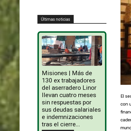
Últimas noticias
Misiones | Más de
130 ex trabajadores
del aserradero Linor
llevan cuatro meses
El se
sin respuestas por
con u
sus deudas salariales
finan
e indemnizaciones
caden
tras el cierre...
mundo