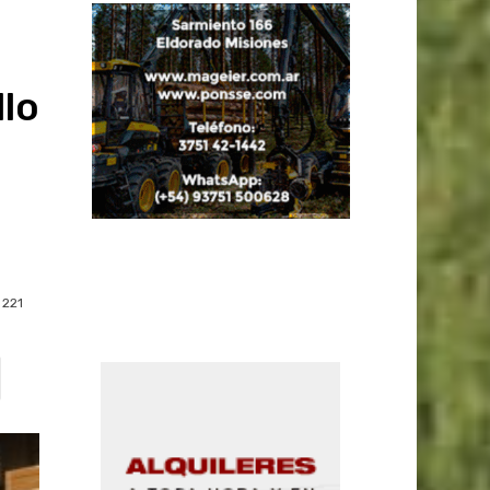
llo
221