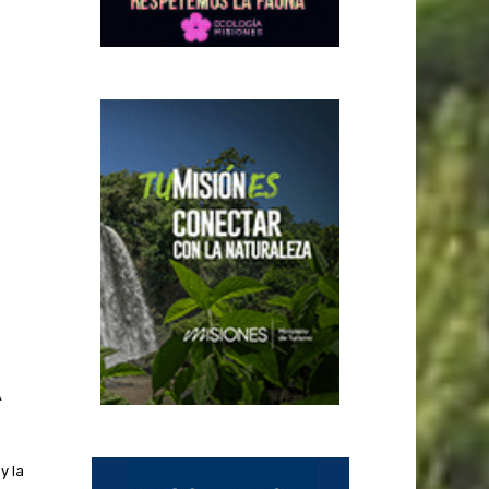
A
y la