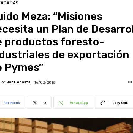
TACADAS
uido Meza: “Misiones
cesita un Plan de Desarro
e productos foresto-
dustriales de exportación
e Pymes”
Por
Nata Acosta
16/02/2018
Facebook
X
WhatsApp
Copy URL