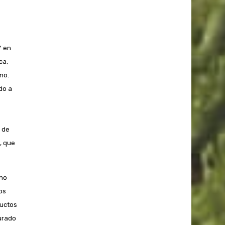
Y en
ca,
no.
do a
 de
, que
ano
os
ductos
urado