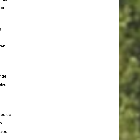
or.
a
ten
y de
olver
dos de
a
cios.