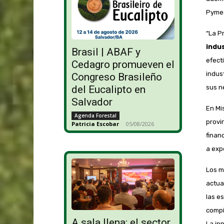
Pymes
“La P
indus
Brasil | ABAF y
efect
Cedagro promueven el
indus
Congreso Brasileño
sus n
del Eucalipto en
Salvador
En Mi
Agenda Forestal
provi
Patricia Escobar
-
05/08/2026
finan
a exp
Los m
actua
las e
compi
A sala llena: el sector
La in