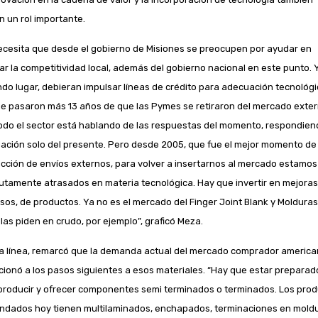
n un rol importante.
ecesita que desde el gobierno de Misiones se preocupen por ayudar en
ar la competitividad local, además del gobierno nacional en este punto. 
do lugar, debieran impulsar líneas de crédito para adecuación tecnológi
e pasaron más 13 años de que las Pymes se retiraron del mercado exter
odo el sector está hablando de las respuestas del momento, respondien
tuación solo del presente. Pero desde 2005, que fue el mejor momento de
cción de envíos externos, para volver a insertarnos al mercado estamos
utamente atrasados en materia tecnológica. Hay que invertir en mejoras
sos, de productos. Ya no es el mercado del Finger Joint Blank y Molduras
 las piden en crudo, por ejemplo”, graficó Meza.
a línea, remarcó que la demanda actual del mercado comprador americ
cionó a los pasos siguientes a esos materiales. “Hay que estar preparad
producir y ofrecer componentes semi terminados o terminados. Los pro
dados hoy tienen multilaminados, enchapados, terminaciones en mold