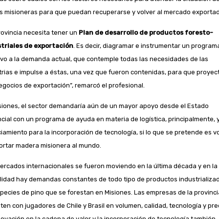
 misioneras para que puedan recuperarse y volver al mercado exportad
rovincia necesita tener un
Plan de desarrollo de productos foresto-
triales de exportación
. Es decir, diagramar e instrumentar un program
ivo a la demanda actual, que contemple todas las necesidades de las
trias e impulse a éstas, una vez que fueron contenidas, para que proyec
egocios de exportación”, remarcó el profesional.
siones, el sector demandaría aún de un mayor apoyo desde el Estado
ncial con un programa de ayuda en materia de logística, principalmente, 
ciamiento para la incorporación de tecnología, si lo que se pretende es v
ortar madera misionera al mundo.
ercados internacionales se fueron moviendo en la última década y en la
lidad hay demandas constantes de todo tipo de productos industrializa
species de pino que se forestan en Misiones. Las empresas de la provinci
ten con jugadores de Chile y Brasil en volumen, calidad, tecnología y pre
novación en la cadena de valor y la incorporación de tecnología también