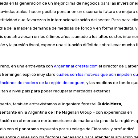
eda en la generación de un mejor clima de negocios para las inversione
to-industriales, hacen posible pensar en un escenario futuro de mejora d
titividad que favorezca la internacionalización del sector. Pero para ello,
tria de la madera demanda de medidas de fondo y en forma inmediata, 
isis que atraviesan en los últimos años, sumado a los altos costos internos
ión y la presión fiscal, expone una situación difícil de sobrellevar mucho 
rreno, en una entrevista con
ArgentinaForestal.com
el director de Carber
s Berninger, explicó muy claro
cuáles son los motivos que aún impiden qu
taciones de madera de la región despeguen
, y las medidas de fondo qu
itan a nivel país para poder recuperar mercados externos.
specto, también entrevistamos al ingeniero forestal
Guido Meza
,
sentante en la Argentina de The Magellan Group – con experiencia en
tación en el mercado norteamericano de madera de pino de la región-, 
idió con el panorama expuesto por su colega de Eldorado, y profundizó
s sobre cuáles son los factores necesarios para atender la situación de