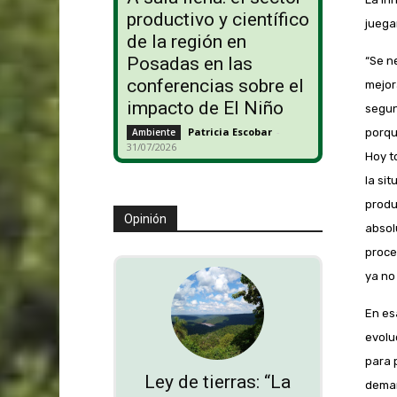
productivo y científico
juega
de la región en
Posadas en las
“Se n
conferencias sobre el
mejor
impacto de El Niño
segun
Patricia Escobar
-
porqu
Ambiente
31/07/2026
Hoy t
la si
produ
Opinión
absol
proce
ya no
En es
evolu
para 
Ley de tierras: “La
deman