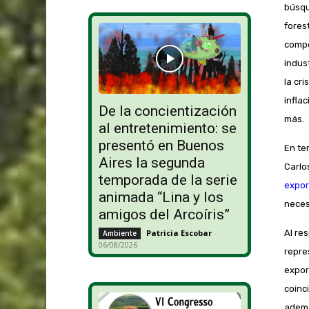
búsqu
fores
compe
indus
la cr
inflac
De la concientización
más.
al entretenimiento: se
presentó en Buenos
En te
Aires la segunda
Carlo
temporada de la serie
expor
animada “Lina y los
neces
amigos del Arcoíris”
Al re
Patricia Escobar
-
Ambiente
06/08/2026
repre
expor
coinc
ademá