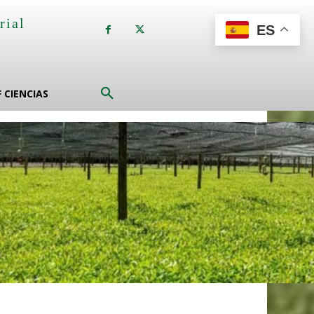
rial
ES
a
F CIENCIAS