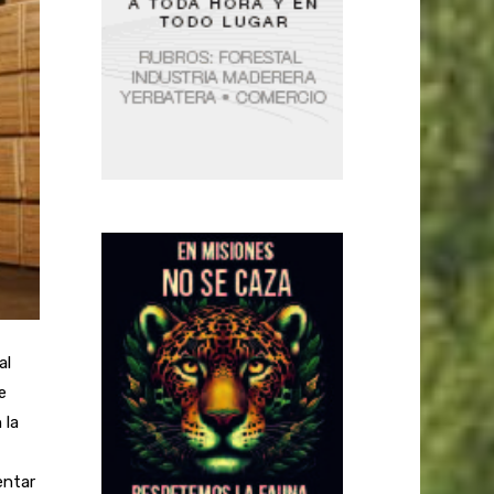
al
e
 la
entar