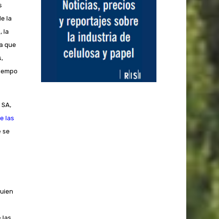
s
e la
 la
ya que
,
tiempo
 SA,
e las
e se
quien
 las