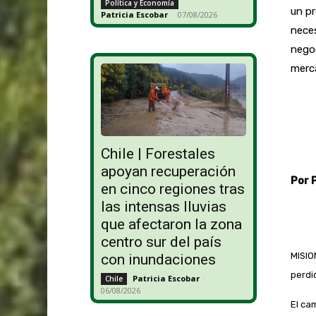
Política y Economía
un pr
Patricia Escobar
-
07/08/2026
neces
negoc
merca
Chile | Forestales
apoyan recuperación
Por 
en cinco regiones tras
las intensas lluvias
que afectaron la zona
centro sur del país
MISIO
con inundaciones
perdi
Patricia Escobar
-
Chile
06/08/2026
El ca