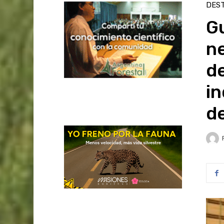
DES
G
ne
d
in
d