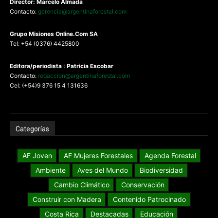
Director: Marcelo Almada
Contacto:
gerencia@argentinaforestal.com
G
rupo Misiones
Online.Com
SA
Tel: +54 (0376) 4425800
Editora/periodista : Patricia Escobar
Contacto:
redaccion@argentinaforestal.com
Cel: (+54)9 376 15 4 131636
Categorías
AF Joven
AF Mujeres Forestales
Agenda Forestal
Ambiente
Aves del Mundo
Biodiversidad
Cambio Climático
Conservación
Construir con Madera
Contenido Patrocinado
Costa Rica
Destacadas
Educación