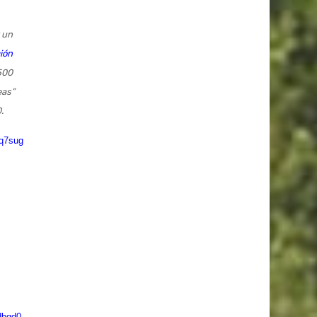
 un
ión
500
eas”
.