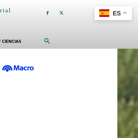
rial
ES
a
F CIENCIAS