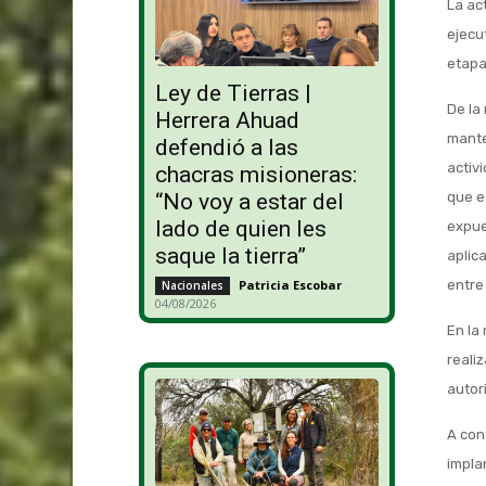
La ac
ejecu
etapa
Ley de Tierras |
De la
Herrera Ahuad
mante
defendió a las
activ
chacras misioneras:
que e
“No voy a estar del
lado de quien les
expue
saque la tierra”
aplic
entre
Patricia Escobar
-
Nacionales
04/08/2026
En la
reali
autor
A con
impla