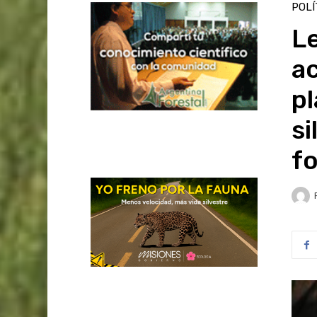
POLÍ
Le
ac
pl
si
fo