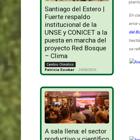
plant
Santiago del Estero |
En co
Fuerte respaldo
institucional de la
error 
UNSE y CONICET a la
del Bo
puesta en marcha del
hectár
proyecto Red Bosque
se ref
– Clima
Cambio Climático
Patricia Escobar
-
04/08/2026
A sala llena: el sector
productivo y científico