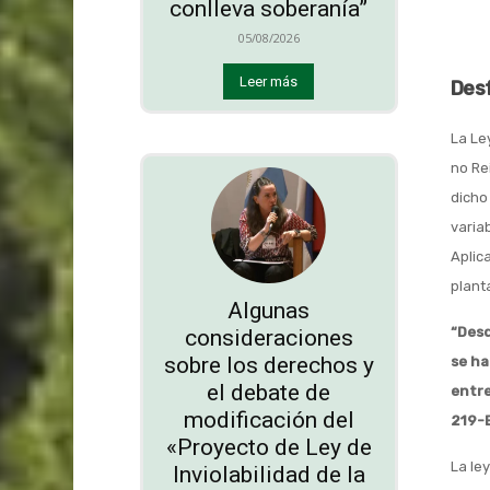
conlleva soberanía”
05/08/2026
Leer más
Des
La Le
no Re
dicho
varia
Aplic
planta
Algunas
“Desd
consideraciones
sobre los derechos y
se ha
el debate de
entre
modificación del
219-
«Proyecto de Ley de
La le
Inviolabilidad de la