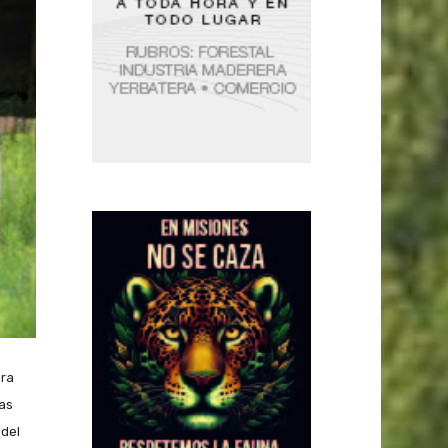
ara
yas
 del