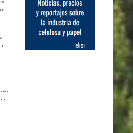
ara
yas
la
80,
ostos
es y