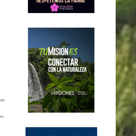
 de
es