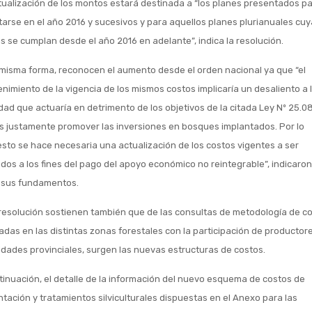
tualización de los montos estará destinada a “los planes presentados p
tarse en el año 2016 y sucesivos y para aquellos planes plurianuales cu
s se cumplan desde el año 2016 en adelante”, indica la resolución.
 misma forma, reconocen el aumento desde el orden nacional ya que “el
nimiento de la vigencia de los mismos costos implicaría un desaliento a 
idad que actuaría en detrimento de los objetivos de la citada Ley Nº 25.0
s justamente promover las inversiones en bosques implantados. Por lo
sto se hace necesaria una actualización de los costos vigentes a ser
ados a los fines del pago del apoyo económico no reintegrable”, indicaron
 sus fundamentos.
 resolución sostienen también que de las consultas de metodología de c
zadas en las distintas zonas forestales con la participación de productor
idades provinciales, surgen las nuevas estructuras de costos.
tinuación, el detalle de la información del nuevo esquema de costos de
ntación y tratamientos silviculturales dispuestas en el Anexo para las