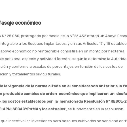
fasaje económico
y Nº 25.080, prorrogada por medio de la N°26.432 otorga un Apoyo Eco
integrable a los Bosques Implantados, y en sus Artículos 17 y 18 estable
 apoyo económico no reintegrable consistirá en un monto por hectárea
ble por zona, especie y actividad forestal, según lo determine la Autorid
ación y conforme a escalas de porcentajes en función de los costos de
ción y tratamientos silviculturales.
e la vigencia de la norma citada en el considerando anterior a la f
n producido cambios de orden económico que implicaron un desfa
 los costos establecidos por la mencionada Resolución Nº RESOL-
E-APN-SECAGYP#MA y los actuales
”, se fundamenta en la resolución.
y que incentiva las inversiones para bosques cultivados se sancionó en 1