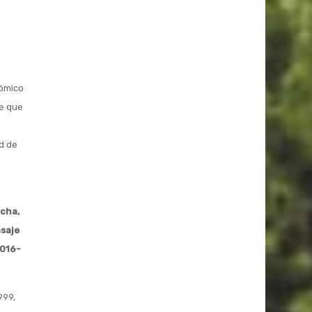
nómico
ce que
ad de
echa,
saje
2016-
999,