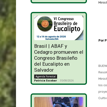
Minist
Por P
Brasil | ABAF y
Cedagro promueven el
Congreso Brasileño
del Eucalipto en
BUENO
Salvador
Resol
Agenda Forestal
Minis
Patricia Escobar
-
05/08/2026
los c
proye
Culti