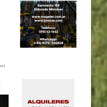
s
153